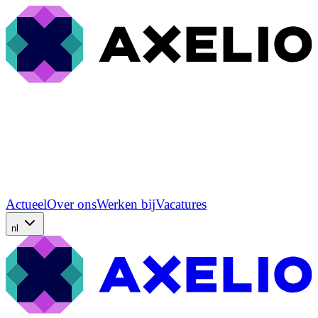
Actueel
Over ons
Werken bij
Vacatures
nl