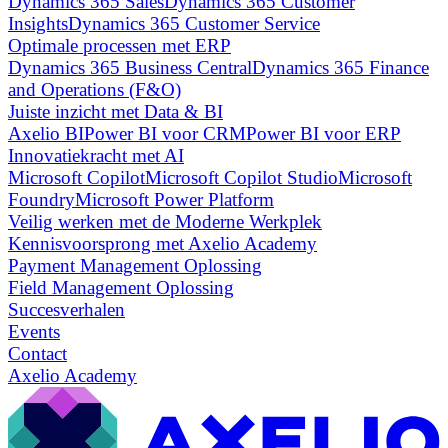
Dynamics 365 Sales
Dynamics 365 Customer
Insights
Dynamics 365 Customer Service
Optimale processen met ERP
Dynamics 365 Business Central
Dynamics 365 Finance
and Operations (F&O)
Juiste inzicht met Data & BI
Axelio BI
Power BI voor CRM
Power BI voor ERP
Innovatiekracht met AI
Microsoft Copilot
Microsoft Copilot Studio
Microsoft
Foundry
Microsoft Power Platform
Veilig werken met de Moderne Werkplek
Kennisvoorsprong met Axelio Academy
Payment Management Oplossing
Field Management Oplossing
Succesverhalen
Events
Contact
Axelio Academy