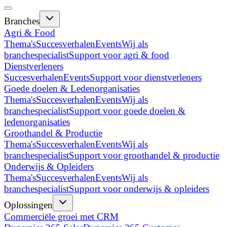
Branches
Agri & Food
Thema's
Succesverhalen
Events
Wij als
branchespecialist
Support voor agri & food
Dienstverleners
Succesverhalen
Events
Support voor dienstverleners
Goede doelen & Ledenorganisaties
Thema's
Succesverhalen
Events
Wij als
branchespecialist
Support voor goede doelen &
ledenorganisaties
Groothandel & Productie
Thema's
Succesverhalen
Events
Wij als
branchespecialist
Support voor groothandel & productie
Onderwijs & Opleiders
Thema's
Succesverhalen
Events
Wij als
branchespecialist
Support voor onderwijs & opleiders
Oplossingen
Commerciële groei met CRM