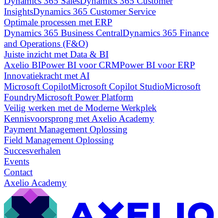
Dynamics 365 Sales
Dynamics 365 Customer
Insights
Dynamics 365 Customer Service
Optimale processen met ERP
Dynamics 365 Business Central
Dynamics 365 Finance
and Operations (F&O)
Juiste inzicht met Data & BI
Axelio BI
Power BI voor CRM
Power BI voor ERP
Innovatiekracht met AI
Microsoft Copilot
Microsoft Copilot Studio
Microsoft
Foundry
Microsoft Power Platform
Veilig werken met de Moderne Werkplek
Kennisvoorsprong met Axelio Academy
Payment Management Oplossing
Field Management Oplossing
Succesverhalen
Events
Contact
Axelio Academy