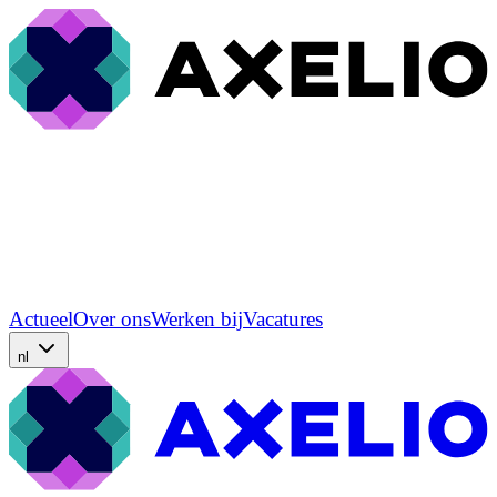
Actueel
Over ons
Werken bij
Vacatures
nl