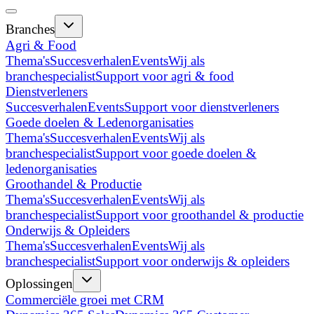
Branches
Agri & Food
Thema's
Succesverhalen
Events
Wij als
branchespecialist
Support voor agri & food
Dienstverleners
Succesverhalen
Events
Support voor dienstverleners
Goede doelen & Ledenorganisaties
Thema's
Succesverhalen
Events
Wij als
branchespecialist
Support voor goede doelen &
ledenorganisaties
Groothandel & Productie
Thema's
Succesverhalen
Events
Wij als
branchespecialist
Support voor groothandel & productie
Onderwijs & Opleiders
Thema's
Succesverhalen
Events
Wij als
branchespecialist
Support voor onderwijs & opleiders
Oplossingen
Commerciële groei met CRM