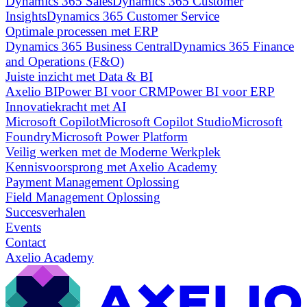
Dynamics 365 Sales
Dynamics 365 Customer
Insights
Dynamics 365 Customer Service
Optimale processen met ERP
Dynamics 365 Business Central
Dynamics 365 Finance
and Operations (F&O)
Juiste inzicht met Data & BI
Axelio BI
Power BI voor CRM
Power BI voor ERP
Innovatiekracht met AI
Microsoft Copilot
Microsoft Copilot Studio
Microsoft
Foundry
Microsoft Power Platform
Veilig werken met de Moderne Werkplek
Kennisvoorsprong met Axelio Academy
Payment Management Oplossing
Field Management Oplossing
Succesverhalen
Events
Contact
Axelio Academy