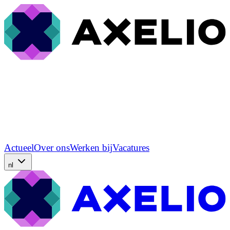
Actueel
Over ons
Werken bij
Vacatures
nl