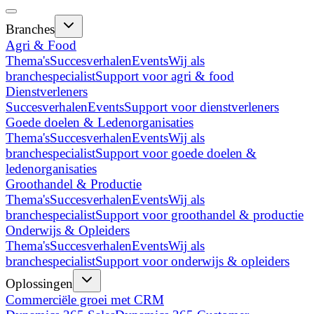
Branches
Agri & Food
Thema's
Succesverhalen
Events
Wij als
branchespecialist
Support voor agri & food
Dienstverleners
Succesverhalen
Events
Support voor dienstverleners
Goede doelen & Ledenorganisaties
Thema's
Succesverhalen
Events
Wij als
branchespecialist
Support voor goede doelen &
ledenorganisaties
Groothandel & Productie
Thema's
Succesverhalen
Events
Wij als
branchespecialist
Support voor groothandel & productie
Onderwijs & Opleiders
Thema's
Succesverhalen
Events
Wij als
branchespecialist
Support voor onderwijs & opleiders
Oplossingen
Commerciële groei met CRM