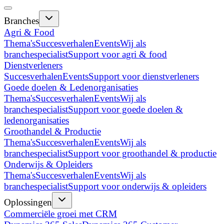
Branches
Agri & Food
Thema's
Succesverhalen
Events
Wij als
branchespecialist
Support voor agri & food
Dienstverleners
Succesverhalen
Events
Support voor dienstverleners
Goede doelen & Ledenorganisaties
Thema's
Succesverhalen
Events
Wij als
branchespecialist
Support voor goede doelen &
ledenorganisaties
Groothandel & Productie
Thema's
Succesverhalen
Events
Wij als
branchespecialist
Support voor groothandel & productie
Onderwijs & Opleiders
Thema's
Succesverhalen
Events
Wij als
branchespecialist
Support voor onderwijs & opleiders
Oplossingen
Commerciële groei met CRM