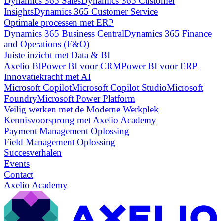
Dynamics 365 Sales
Dynamics 365 Customer
Insights
Dynamics 365 Customer Service
Optimale processen met ERP
Dynamics 365 Business Central
Dynamics 365 Finance
and Operations (F&O)
Juiste inzicht met Data & BI
Axelio BI
Power BI voor CRM
Power BI voor ERP
Innovatiekracht met AI
Microsoft Copilot
Microsoft Copilot Studio
Microsoft
Foundry
Microsoft Power Platform
Veilig werken met de Moderne Werkplek
Kennisvoorsprong met Axelio Academy
Payment Management Oplossing
Field Management Oplossing
Succesverhalen
Events
Contact
Axelio Academy