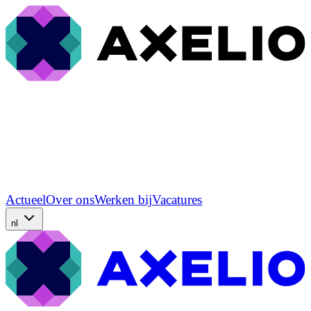
Actueel
Over ons
Werken bij
Vacatures
nl