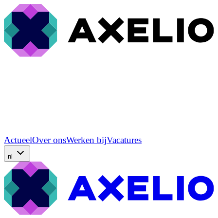
Actueel
Over ons
Werken bij
Vacatures
nl