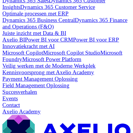
Dynamics 365 Sales
Dynamics 365 Customer
Insights
Dynamics 365 Customer Service
Optimale processen met ERP
Dynamics 365 Business Central
Dynamics 365 Finance
and Operations (F&O)
Juiste inzicht met Data & BI
Axelio BI
Power BI voor CRM
Power BI voor ERP
Innovatiekracht met AI
Microsoft Copilot
Microsoft Copilot Studio
Microsoft
Foundry
Microsoft Power Platform
Veilig werken met de Moderne Werkplek
Kennisvoorsprong met Axelio Academy
Payment Management Oplossing
Field Management Oplossing
Succesverhalen
Events
Contact
Axelio Academy