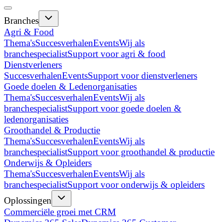
Branches
Agri & Food
Thema's
Succesverhalen
Events
Wij als
branchespecialist
Support voor agri & food
Dienstverleners
Succesverhalen
Events
Support voor dienstverleners
Goede doelen & Ledenorganisaties
Thema's
Succesverhalen
Events
Wij als
branchespecialist
Support voor goede doelen &
ledenorganisaties
Groothandel & Productie
Thema's
Succesverhalen
Events
Wij als
branchespecialist
Support voor groothandel & productie
Onderwijs & Opleiders
Thema's
Succesverhalen
Events
Wij als
branchespecialist
Support voor onderwijs & opleiders
Oplossingen
Commerciële groei met CRM