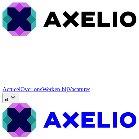
Actueel
Over ons
Werken bij
Vacatures
nl