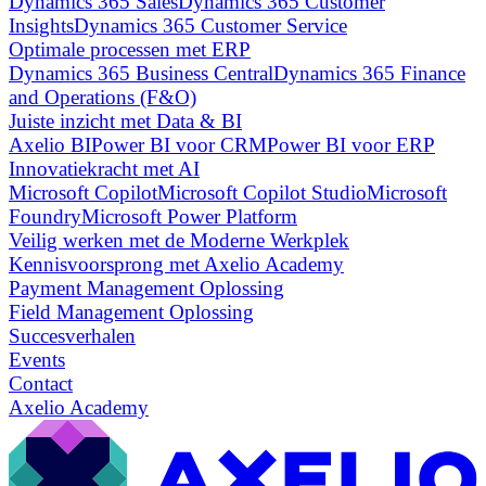
Dynamics 365 Sales
Dynamics 365 Customer
Insights
Dynamics 365 Customer Service
Optimale processen met ERP
Dynamics 365 Business Central
Dynamics 365 Finance
and Operations (F&O)
Juiste inzicht met Data & BI
Axelio BI
Power BI voor CRM
Power BI voor ERP
Innovatiekracht met AI
Microsoft Copilot
Microsoft Copilot Studio
Microsoft
Foundry
Microsoft Power Platform
Veilig werken met de Moderne Werkplek
Kennisvoorsprong met Axelio Academy
Payment Management Oplossing
Field Management Oplossing
Succesverhalen
Events
Contact
Axelio Academy