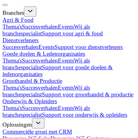
Branches
Agri & Food
Thema's
Succesverhalen
Events
Wij als
branchespecialist
Support voor agri & food
Dienstverleners
Succesverhalen
Events
Support voor dienstverleners
Goede doelen & Ledenorganisaties
Thema's
Succesverhalen
Events
Wij als
branchespecialist
Support voor goede doelen &
ledenorganisaties
Groothandel & Productie
Thema's
Succesverhalen
Events
Wij als
branchespecialist
Support voor groothandel & productie
Onderwijs & Opleiders
Thema's
Succesverhalen
Events
Wij als
branchespecialist
Support voor onderwijs & opleiders
Oplossingen
Commerciële groei met CRM