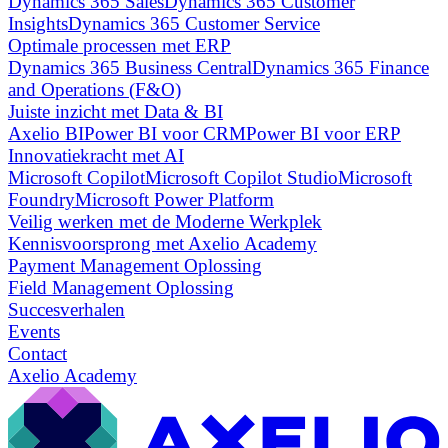
Dynamics 365 Sales
Dynamics 365 Customer
Insights
Dynamics 365 Customer Service
Optimale processen met ERP
Dynamics 365 Business Central
Dynamics 365 Finance
and Operations (F&O)
Juiste inzicht met Data & BI
Axelio BI
Power BI voor CRM
Power BI voor ERP
Innovatiekracht met AI
Microsoft Copilot
Microsoft Copilot Studio
Microsoft
Foundry
Microsoft Power Platform
Veilig werken met de Moderne Werkplek
Kennisvoorsprong met Axelio Academy
Payment Management Oplossing
Field Management Oplossing
Succesverhalen
Events
Contact
Axelio Academy