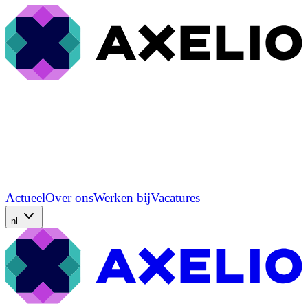
Actueel
Over ons
Werken bij
Vacatures
nl