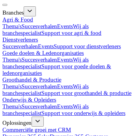
Branches
Agri & Food
Thema's
Succesverhalen
Events
Wij als
branchespecialist
Support voor agri & food
Dienstverleners
Succesverhalen
Events
Support voor dienstverleners
Goede doelen & Ledenorganisaties
Thema's
Succesverhalen
Events
Wij als
branchespecialist
Support voor goede doelen &
ledenorganisaties
Groothandel & Productie
Thema's
Succesverhalen
Events
Wij als
branchespecialist
Support voor groothandel & productie
Onderwijs & Opleiders
Thema's
Succesverhalen
Events
Wij als
branchespecialist
Support voor onderwijs & opleiders
Oplossingen
Commerciële groei met CRM