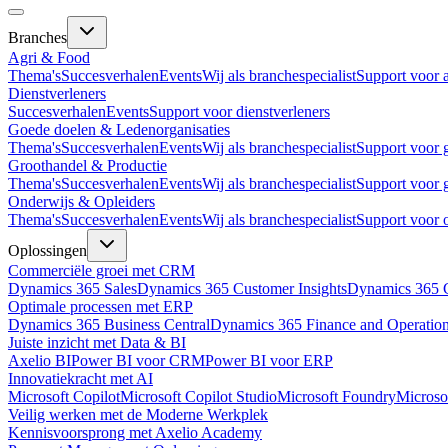
Branches
Agri & Food
Thema's
Succesverhalen
Events
Wij als branchespecialist
Support voor 
Dienstverleners
Succesverhalen
Events
Support voor dienstverleners
Goede doelen & Ledenorganisaties
Thema's
Succesverhalen
Events
Wij als branchespecialist
Support voor 
Groothandel & Productie
Thema's
Succesverhalen
Events
Wij als branchespecialist
Support voor 
Onderwijs & Opleiders
Thema's
Succesverhalen
Events
Wij als branchespecialist
Support voor 
Oplossingen
Commerciële groei met CRM
Dynamics 365 Sales
Dynamics 365 Customer Insights
Dynamics 365 C
Optimale processen met ERP
Dynamics 365 Business Central
Dynamics 365 Finance and Operatio
Juiste inzicht met Data & BI
Axelio BI
Power BI voor CRM
Power BI voor ERP
Innovatiekracht met AI
Microsoft Copilot
Microsoft Copilot Studio
Microsoft Foundry
Microso
Veilig werken met de Moderne Werkplek
Kennisvoorsprong met Axelio Academy