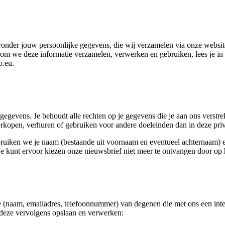
ronder jouw persoonlijke gegevens, die wij verzamelen via onze websi
om we deze informatie verzamelen, verwerken en gebruiken, lees je in
o.eu.
gegevens. Je behoudt alle rechten op je gegevens die je aan ons verstr
verkopen, verhuren of gebruiken voor andere doeleinden dan in deze pri
bruiken we je naam (bestaande uit voornaam en eventueel achternaam) e
kunt ervoor kiezen onze nieuwsbrief niet meer te ontvangen door op het 
ie (naam, emailadres, telefoonnummer) van degenen die met ons een int
 deze vervolgens opslaan en verwerken: