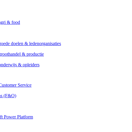
agri & food
goede doelen & ledenorganisaties
groothandel & productie
onderwijs & opleiders
ustomer Service
ns (F&O)
ft Power Platform