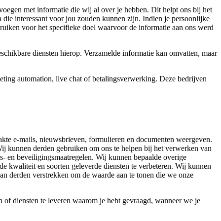
en met informatie die wij al over je hebben. Dit helpt ons bij het
die interessant voor jou zouden kunnen zijn. Indien je persoonlijke
ebruiken voor het specifieke doel waarvoor de informatie aan ons werd
eschikbare diensten hierop. Verzamelde informatie kan omvatten, maar
keting automation, live chat of betalingsverwerking. Deze bedrijven
aakte e-mails, nieuwsbrieven, formulieren en documenten weergeven.
Wij kunnen derden gebruiken om ons te helpen bij het verwerken van
ds- en beveiligingsmaatregelen. Wij kunnen bepaalde overige
e kwaliteit en soorten geleverde diensten te verbeteren. Wij kunnen
 aan derden verstrekken om de waarde aan te tonen die we onze
 of diensten te leveren waarom je hebt gevraagd, wanneer we je