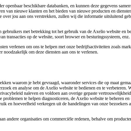
er openbaar beschikbare databanken, en kunnen deze gegevens samenvoeg
ren van nieuwe klanten en het bieden van nieuwe producten en diensten 
ie over jou aan ons verstrekken, zullen wij die informatie uitsluitend g
 gebruikers met betrekking tot het gebruik van de Axelio website en b
 van transacties op de website, soort browser en besturingssysteem, enz.
sten verlenen om ons te helpen met onze bedrijfsactiviteiten zoals mar
er noodzakelijk om deze diensten aan ons te verlenen.
strekken waarom je hebt gevraagd, waaronder services die op maat gem
erzoek en analyse om de Axelio website te bedienen en te verbeteren. 
 privacybeleid naleven en voldoen aan overige gepaste vertrouwelijkhei
 problemen te helpen diagnosticeren, de Axelio website te beheren en d
gebruik en hoeveelheid verkregen uit de handelingen van onze bezoekers
 aan andere organisaties om commerciële redenen, behalve om producten