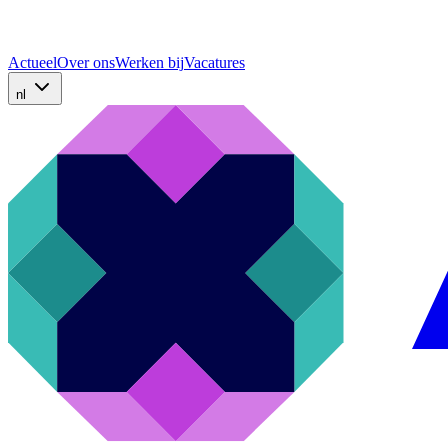
Actueel
Over ons
Werken bij
Vacatures
nl