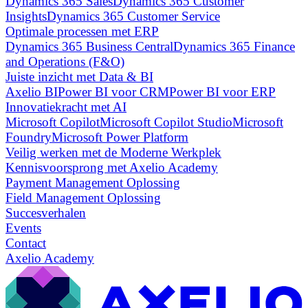
Dynamics 365 Sales
Dynamics 365 Customer
Insights
Dynamics 365 Customer Service
Optimale processen met ERP
Dynamics 365 Business Central
Dynamics 365 Finance
and Operations (F&O)
Juiste inzicht met Data & BI
Axelio BI
Power BI voor CRM
Power BI voor ERP
Innovatiekracht met AI
Microsoft Copilot
Microsoft Copilot Studio
Microsoft
Foundry
Microsoft Power Platform
Veilig werken met de Moderne Werkplek
Kennisvoorsprong met Axelio Academy
Payment Management Oplossing
Field Management Oplossing
Succesverhalen
Events
Contact
Axelio Academy