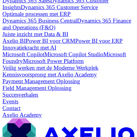
Dynamics 365 Sales
Dynamics 365 Customer
Insights
Dynamics 365 Customer Service
Optimale processen met ERP
Dynamics 365 Business Central
Dynamics 365 Finance
and Operations (F&O)
Juiste inzicht met Data & BI
Axelio BI
Power BI voor CRM
Power BI voor ERP
Innovatiekracht met AI
Microsoft Copilot
Microsoft Copilot Studio
Microsoft
Foundry
Microsoft Power Platform
Veilig werken met de Moderne Werkplek
Kennisvoorsprong met Axelio Academy
Payment Management Oplossing
Field Management Oplossing
Succesverhalen
Events
Contact
Axelio Academy