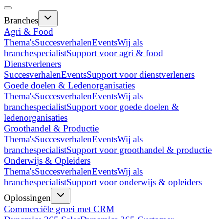
Branches
Agri & Food
Thema's
Succesverhalen
Events
Wij als
branchespecialist
Support voor agri & food
Dienstverleners
Succesverhalen
Events
Support voor dienstverleners
Goede doelen & Ledenorganisaties
Thema's
Succesverhalen
Events
Wij als
branchespecialist
Support voor goede doelen &
ledenorganisaties
Groothandel & Productie
Thema's
Succesverhalen
Events
Wij als
branchespecialist
Support voor groothandel & productie
Onderwijs & Opleiders
Thema's
Succesverhalen
Events
Wij als
branchespecialist
Support voor onderwijs & opleiders
Oplossingen
Commerciële groei met CRM