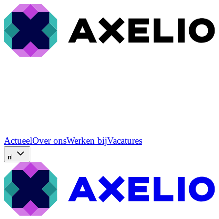
Actueel
Over ons
Werken bij
Vacatures
nl