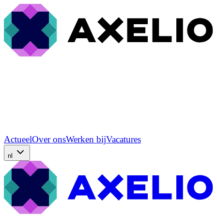
Actueel
Over ons
Werken bij
Vacatures
nl