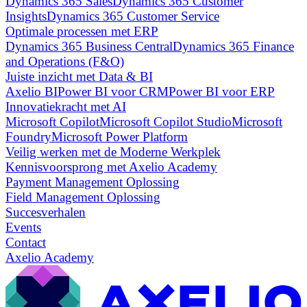
Dynamics 365 Sales
Dynamics 365 Customer
Insights
Dynamics 365 Customer Service
Optimale processen met ERP
Dynamics 365 Business Central
Dynamics 365 Finance
and Operations (F&O)
Juiste inzicht met Data & BI
Axelio BI
Power BI voor CRM
Power BI voor ERP
Innovatiekracht met AI
Microsoft Copilot
Microsoft Copilot Studio
Microsoft
Foundry
Microsoft Power Platform
Veilig werken met de Moderne Werkplek
Kennisvoorsprong met Axelio Academy
Payment Management Oplossing
Field Management Oplossing
Succesverhalen
Events
Contact
Axelio Academy