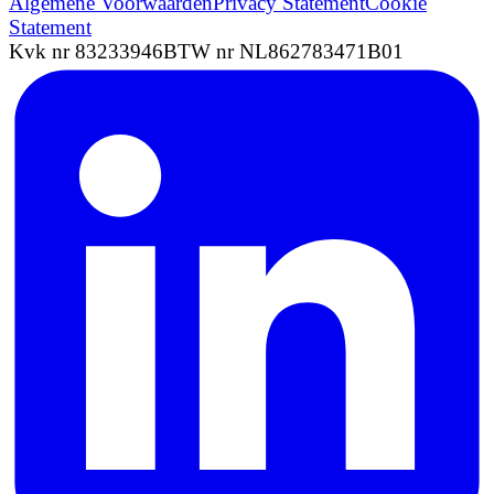
Algemene Voorwaarden
Privacy Statement
Cookie
Statement
Kvk nr 83233946
BTW nr NL862783471B01