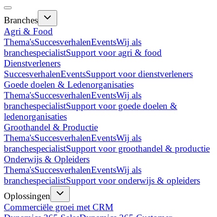
Branches
Agri & Food
Thema's
Succesverhalen
Events
Wij als
branchespecialist
Support voor agri & food
Dienstverleners
Succesverhalen
Events
Support voor dienstverleners
Goede doelen & Ledenorganisaties
Thema's
Succesverhalen
Events
Wij als
branchespecialist
Support voor goede doelen &
ledenorganisaties
Groothandel & Productie
Thema's
Succesverhalen
Events
Wij als
branchespecialist
Support voor groothandel & productie
Onderwijs & Opleiders
Thema's
Succesverhalen
Events
Wij als
branchespecialist
Support voor onderwijs & opleiders
Oplossingen
Commerciële groei met CRM