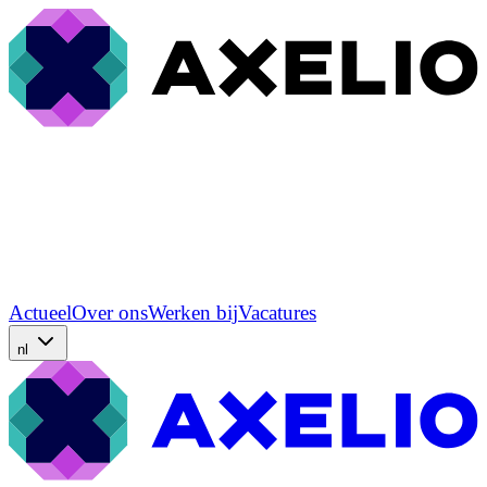
Actueel
Over ons
Werken bij
Vacatures
nl