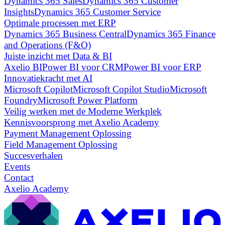
Dynamics 365 Sales
Dynamics 365 Customer
Insights
Dynamics 365 Customer Service
Optimale processen met ERP
Dynamics 365 Business Central
Dynamics 365 Finance
and Operations (F&O)
Juiste inzicht met Data & BI
Axelio BI
Power BI voor CRM
Power BI voor ERP
Innovatiekracht met AI
Microsoft Copilot
Microsoft Copilot Studio
Microsoft
Foundry
Microsoft Power Platform
Veilig werken met de Moderne Werkplek
Kennisvoorsprong met Axelio Academy
Payment Management Oplossing
Field Management Oplossing
Succesverhalen
Events
Contact
Axelio Academy