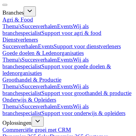
Branches
Agri & Food
Thema's
Succesverhalen
Events
Wij als
branchespecialist
Support voor agri & food
Dienstverleners
Succesverhalen
Events
Support voor dienstverleners
Goede doelen & Ledenorganisaties
Thema's
Succesverhalen
Events
Wij als
branchespecialist
Support voor goede doelen &
ledenorganisaties
Groothandel & Productie
Thema's
Succesverhalen
Events
Wij als
branchespecialist
Support voor groothandel & productie
Onderwijs & Opleiders
Thema's
Succesverhalen
Events
Wij als
branchespecialist
Support voor onderwijs & opleiders
Oplossingen
Commerciële groei met CRM