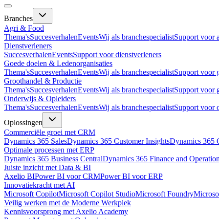
Branches
Agri & Food
Thema's
Succesverhalen
Events
Wij als branchespecialist
Support voor 
Dienstverleners
Succesverhalen
Events
Support voor dienstverleners
Goede doelen & Ledenorganisaties
Thema's
Succesverhalen
Events
Wij als branchespecialist
Support voor 
Groothandel & Productie
Thema's
Succesverhalen
Events
Wij als branchespecialist
Support voor 
Onderwijs & Opleiders
Thema's
Succesverhalen
Events
Wij als branchespecialist
Support voor 
Oplossingen
Commerciële groei met CRM
Dynamics 365 Sales
Dynamics 365 Customer Insights
Dynamics 365 C
Optimale processen met ERP
Dynamics 365 Business Central
Dynamics 365 Finance and Operatio
Juiste inzicht met Data & BI
Axelio BI
Power BI voor CRM
Power BI voor ERP
Innovatiekracht met AI
Microsoft Copilot
Microsoft Copilot Studio
Microsoft Foundry
Microso
Veilig werken met de Moderne Werkplek
Kennisvoorsprong met Axelio Academy