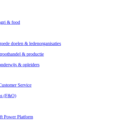
agri & food
goede doelen & ledenorganisaties
groothandel & productie
onderwijs & opleiders
ustomer Service
ns (F&O)
ft Power Platform