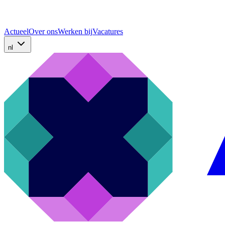
Actueel
Over ons
Werken bij
Vacatures
nl