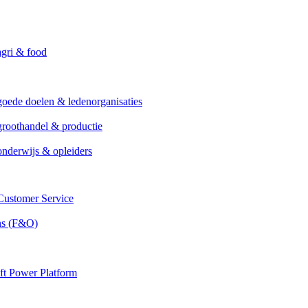
agri & food
goede doelen & ledenorganisaties
groothandel & productie
onderwijs & opleiders
ustomer Service
ns (F&O)
ft Power Platform