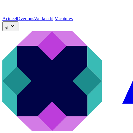
Actueel
Over ons
Werken bij
Vacatures
nl