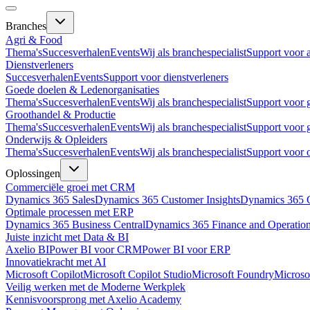
Branches
Agri & Food
Thema's
Succesverhalen
Events
Wij als branchespecialist
Support voor 
Dienstverleners
Succesverhalen
Events
Support voor dienstverleners
Goede doelen & Ledenorganisaties
Thema's
Succesverhalen
Events
Wij als branchespecialist
Support voor 
Groothandel & Productie
Thema's
Succesverhalen
Events
Wij als branchespecialist
Support voor 
Onderwijs & Opleiders
Thema's
Succesverhalen
Events
Wij als branchespecialist
Support voor 
Oplossingen
Commerciële groei met CRM
Dynamics 365 Sales
Dynamics 365 Customer Insights
Dynamics 365 C
Optimale processen met ERP
Dynamics 365 Business Central
Dynamics 365 Finance and Operatio
Juiste inzicht met Data & BI
Axelio BI
Power BI voor CRM
Power BI voor ERP
Innovatiekracht met AI
Microsoft Copilot
Microsoft Copilot Studio
Microsoft Foundry
Microso
Veilig werken met de Moderne Werkplek
Kennisvoorsprong met Axelio Academy