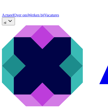
Actueel
Over ons
Werken bij
Vacatures
nl