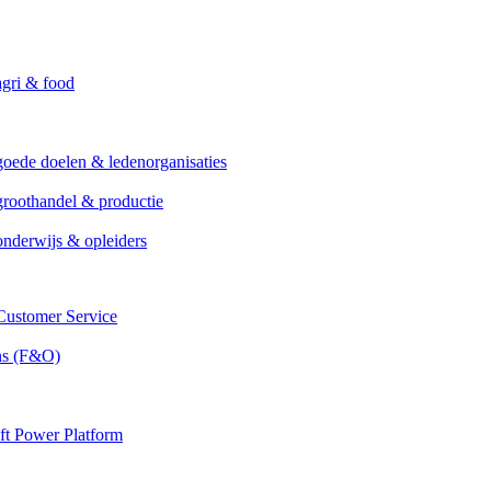
agri & food
goede doelen & ledenorganisaties
groothandel & productie
onderwijs & opleiders
ustomer Service
ns (F&O)
ft Power Platform