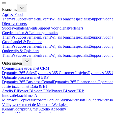
Branches
Agri & Food
Thema's
Succesverhalen
Events
Wij als branchespecialist
Support voor 
Dienstverleners
Succesverhalen
Events
Support voor dienstverleners
Goede doelen & Ledenorganisaties
Thema's
Succesverhalen
Events
Wij als branchespecialist
Support voor 
Groothandel & Productie
Thema's
Succesverhalen
Events
Wij als branchespecialist
Support voor 
Onderwijs & Opleiders
Thema's
Succesverhalen
Events
Wij als branchespecialist
Support voor 
Oplossingen
Commerciële groei met CRM
Dynamics 365 Sales
Dynamics 365 Customer Insights
Dynamics 365 C
Optimale processen met ERP
Dynamics 365 Business Central
Dynamics 365 Finance and Operatio
Juiste inzicht met Data & BI
Axelio BI
Power BI voor CRM
Power BI voor ERP
Innovatiekracht met AI
Microsoft Copilot
Microsoft Copilot Studio
Microsoft Foundry
Microso
Veilig werken met de Moderne Werkplek
Kennisvoorsprong met Axelio Academy