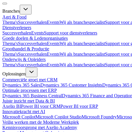
Branches
Agri & Food
Thema's
Succesverhalen
Events
Wij als branchespecialist
Support voor 
Dienstverleners
Succesverhalen
Events
Support voor dienstverleners
Goede doelen & Ledenorganisaties
Thema's
Succesverhalen
Events
Wij als branchespecialist
Support voor 
Groothandel & Productie
Thema's
Succesverhalen
Events
Wij als branchespecialist
Support voor 
Onderwijs & Opleiders
Thema's
Succesverhalen
Events
Wij als branchespecialist
Support voor 
Oplossingen
Commerciële groei met CRM
Dynamics 365 Sales
Dynamics 365 Customer Insights
Dynamics 365 C
Optimale processen met ERP
Dynamics 365 Business Central
Dynamics 365 Finance and Operatio
Juiste inzicht met Data & BI
Axelio BI
Power BI voor CRM
Power BI voor ERP
Innovatiekracht met AI
Microsoft Copilot
Microsoft Copilot Studio
Microsoft Foundry
Microso
Veilig werken met de Moderne Werkplek
Kennisvoorsprong met Axelio Academy