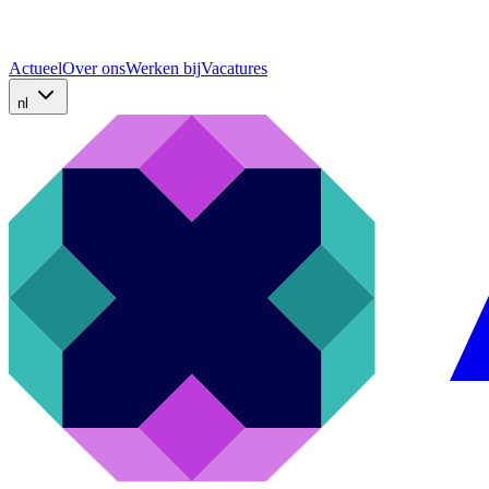
Actueel
Over ons
Werken bij
Vacatures
nl