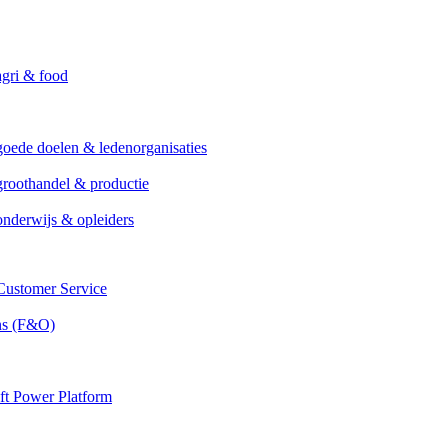
agri & food
goede doelen & ledenorganisaties
groothandel & productie
onderwijs & opleiders
ustomer Service
ns (F&O)
ft Power Platform