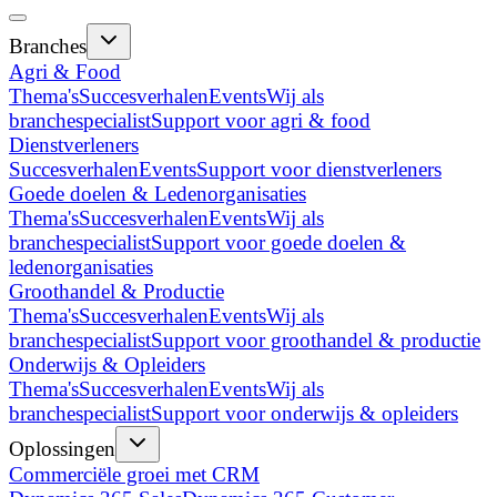
Branches
Agri & Food
Thema's
Succesverhalen
Events
Wij als
branchespecialist
Support voor agri & food
Dienstverleners
Succesverhalen
Events
Support voor dienstverleners
Goede doelen & Ledenorganisaties
Thema's
Succesverhalen
Events
Wij als
branchespecialist
Support voor goede doelen &
ledenorganisaties
Groothandel & Productie
Thema's
Succesverhalen
Events
Wij als
branchespecialist
Support voor groothandel & productie
Onderwijs & Opleiders
Thema's
Succesverhalen
Events
Wij als
branchespecialist
Support voor onderwijs & opleiders
Oplossingen
Commerciële groei met CRM