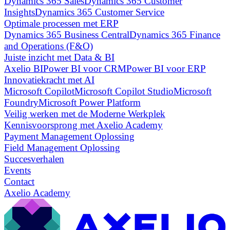
Dynamics 365 Sales
Dynamics 365 Customer
Insights
Dynamics 365 Customer Service
Optimale processen met ERP
Dynamics 365 Business Central
Dynamics 365 Finance
and Operations (F&O)
Juiste inzicht met Data & BI
Axelio BI
Power BI voor CRM
Power BI voor ERP
Innovatiekracht met AI
Microsoft Copilot
Microsoft Copilot Studio
Microsoft
Foundry
Microsoft Power Platform
Veilig werken met de Moderne Werkplek
Kennisvoorsprong met Axelio Academy
Payment Management Oplossing
Field Management Oplossing
Succesverhalen
Events
Contact
Axelio Academy