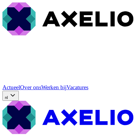
Actueel
Over ons
Werken bij
Vacatures
nl