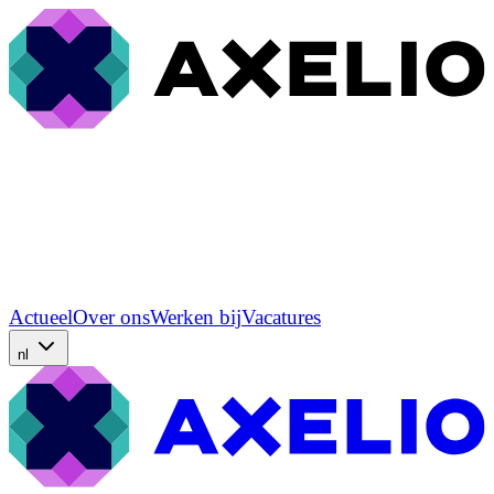
Actueel
Over ons
Werken bij
Vacatures
nl