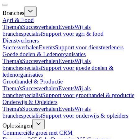
Branches
Agri & Food
Thema's
Succesverhalen
Events
Wij als
branchespecialist
Support voor agri & food
Dienstverleners
Succesverhalen
Events
Support voor dienstverleners
Goede doelen & Ledenorganisaties
Thema's
Succesverhalen
Events
Wij als
branchespecialist
Support voor goede doelen &
ledenorganisaties
Groothandel & Productie
Thema's
Succesverhalen
Events
Wij als
branchespecialist
Support voor groothandel & productie
Onderwijs & Opleiders
Thema's
Succesverhalen
Events
Wij als
branchespecialist
Support voor onderwijs & opleiders
Oplossingen
Commerciële groei met CRM