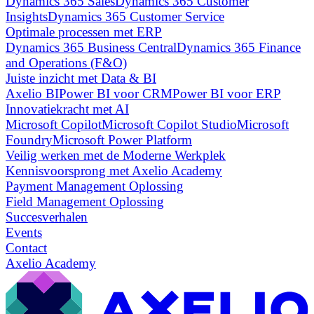
Dynamics 365 Sales
Dynamics 365 Customer
Insights
Dynamics 365 Customer Service
Optimale processen met ERP
Dynamics 365 Business Central
Dynamics 365 Finance
and Operations (F&O)
Juiste inzicht met Data & BI
Axelio BI
Power BI voor CRM
Power BI voor ERP
Innovatiekracht met AI
Microsoft Copilot
Microsoft Copilot Studio
Microsoft
Foundry
Microsoft Power Platform
Veilig werken met de Moderne Werkplek
Kennisvoorsprong met Axelio Academy
Payment Management Oplossing
Field Management Oplossing
Succesverhalen
Events
Contact
Axelio Academy