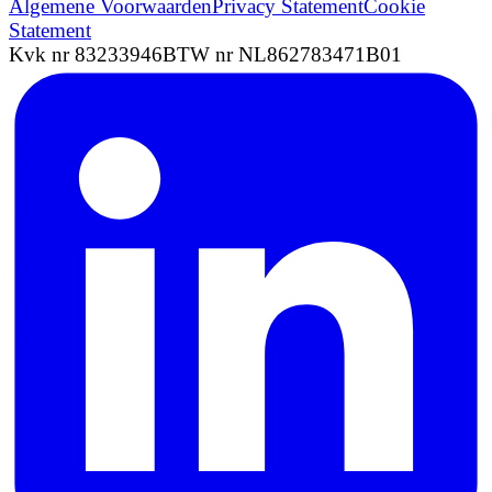
Algemene Voorwaarden
Privacy Statement
Cookie
Statement
Kvk nr 83233946
BTW nr NL862783471B01