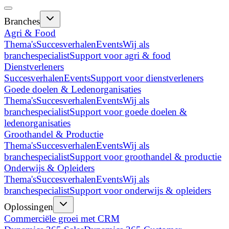
Branches
Agri & Food
Thema's
Succesverhalen
Events
Wij als
branchespecialist
Support voor agri & food
Dienstverleners
Succesverhalen
Events
Support voor dienstverleners
Goede doelen & Ledenorganisaties
Thema's
Succesverhalen
Events
Wij als
branchespecialist
Support voor goede doelen &
ledenorganisaties
Groothandel & Productie
Thema's
Succesverhalen
Events
Wij als
branchespecialist
Support voor groothandel & productie
Onderwijs & Opleiders
Thema's
Succesverhalen
Events
Wij als
branchespecialist
Support voor onderwijs & opleiders
Oplossingen
Commerciële groei met CRM