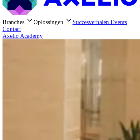
Branches
Oplossingen
Succesverhalen
Events
Contact
Axelio Academy