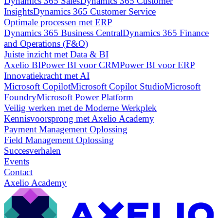
Dynamics 365 Sales
Dynamics 365 Customer
Insights
Dynamics 365 Customer Service
Optimale processen met ERP
Dynamics 365 Business Central
Dynamics 365 Finance
and Operations (F&O)
Juiste inzicht met Data & BI
Axelio BI
Power BI voor CRM
Power BI voor ERP
Innovatiekracht met AI
Microsoft Copilot
Microsoft Copilot Studio
Microsoft
Foundry
Microsoft Power Platform
Veilig werken met de Moderne Werkplek
Kennisvoorsprong met Axelio Academy
Payment Management Oplossing
Field Management Oplossing
Succesverhalen
Events
Contact
Axelio Academy