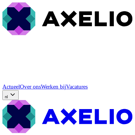
Actueel
Over ons
Werken bij
Vacatures
nl