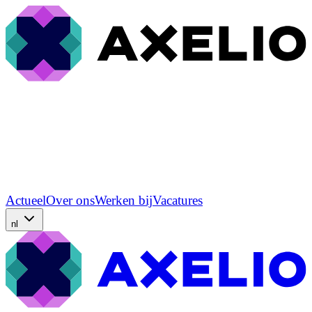
Actueel
Over ons
Werken bij
Vacatures
nl