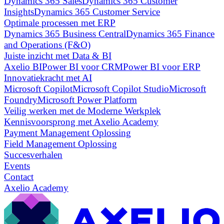
Dynamics 365 Sales
Dynamics 365 Customer
Insights
Dynamics 365 Customer Service
Optimale processen met ERP
Dynamics 365 Business Central
Dynamics 365 Finance
and Operations (F&O)
Juiste inzicht met Data & BI
Axelio BI
Power BI voor CRM
Power BI voor ERP
Innovatiekracht met AI
Microsoft Copilot
Microsoft Copilot Studio
Microsoft
Foundry
Microsoft Power Platform
Veilig werken met de Moderne Werkplek
Kennisvoorsprong met Axelio Academy
Payment Management Oplossing
Field Management Oplossing
Succesverhalen
Events
Contact
Axelio Academy