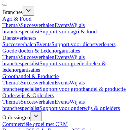
Branches
Agri & Food
Thema's
Succesverhalen
Events
Wij als
branchespecialist
Support voor agri & food
Dienstverleners
Succesverhalen
Events
Support voor dienstverleners
Goede doelen & Ledenorganisaties
Thema's
Succesverhalen
Events
Wij als
branchespecialist
Support voor goede doelen &
ledenorganisaties
Groothandel & Productie
Thema's
Succesverhalen
Events
Wij als
branchespecialist
Support voor groothandel & productie
Onderwijs & Opleiders
Thema's
Succesverhalen
Events
Wij als
branchespecialist
Support voor onderwijs & opleiders
Oplossingen
Commerciële groei met CRM