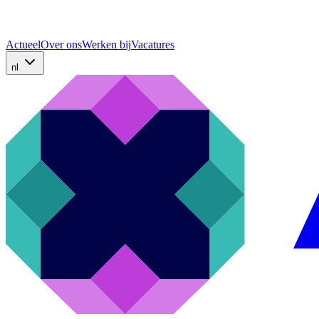
Actueel
Over ons
Werken bij
Vacatures
nl