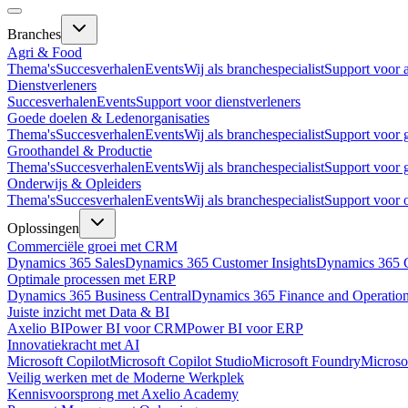
Branches
Agri & Food
Thema's
Succesverhalen
Events
Wij als branchespecialist
Support voor 
Dienstverleners
Succesverhalen
Events
Support voor dienstverleners
Goede doelen & Ledenorganisaties
Thema's
Succesverhalen
Events
Wij als branchespecialist
Support voor 
Groothandel & Productie
Thema's
Succesverhalen
Events
Wij als branchespecialist
Support voor 
Onderwijs & Opleiders
Thema's
Succesverhalen
Events
Wij als branchespecialist
Support voor 
Oplossingen
Commerciële groei met CRM
Dynamics 365 Sales
Dynamics 365 Customer Insights
Dynamics 365 C
Optimale processen met ERP
Dynamics 365 Business Central
Dynamics 365 Finance and Operatio
Juiste inzicht met Data & BI
Axelio BI
Power BI voor CRM
Power BI voor ERP
Innovatiekracht met AI
Microsoft Copilot
Microsoft Copilot Studio
Microsoft Foundry
Microso
Veilig werken met de Moderne Werkplek
Kennisvoorsprong met Axelio Academy