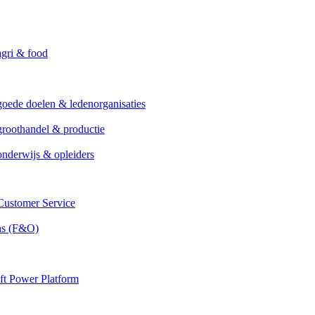
agri & food
goede doelen & ledenorganisaties
groothandel & productie
onderwijs & opleiders
ustomer Service
ns (F&O)
ft Power Platform