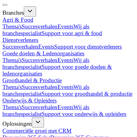
Branches
Agri & Food
Thema's
Succesverhalen
Events
Wij als
branchespecialist
Support voor agri & food
Dienstverleners
Succesverhalen
Events
Support voor dienstverleners
Goede doelen & Ledenorganisaties
Thema's
Succesverhalen
Events
Wij als
branchespecialist
Support voor goede doelen &
ledenorganisaties
Groothandel & Productie
Thema's
Succesverhalen
Events
Wij als
branchespecialist
Support voor groothandel & productie
Onderwijs & Opleiders
Thema's
Succesverhalen
Events
Wij als
branchespecialist
Support voor onderwijs & opleiders
Oplossingen
Commerciële groei met CRM