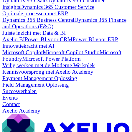
Dynamics 365 Sales
Dynamics 365 Customer
Insights
Dynamics 365 Customer Service
Optimale processen met ERP
Dynamics 365 Business Central
Dynamics 365 Finance
and Operations (F&O)
Juiste inzicht met Data & BI
Axelio BI
Power BI voor CRM
Power BI voor ERP
Innovatiekracht met AI
Microsoft Copilot
Microsoft Copilot Studio
Microsoft
Foundry
Microsoft Power Platform
Veilig werken met de Moderne Werkplek
Kennisvoorsprong met Axelio Academy
Payment Management Oplossing
Field Management Oplossing
Succesverhalen
Events
Contact
Axelio Academy