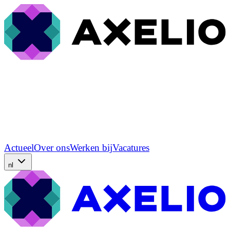
Actueel
Over ons
Werken bij
Vacatures
nl