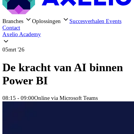
Branches
Oplossingen
Succesverhalen
Events
Contact
Axelio Academy
05
mrt '26
De kracht van AI binnen
Power BI
08:15
- 09:00
Online via Microsoft Teams