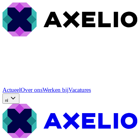
Actueel
Over ons
Werken bij
Vacatures
nl