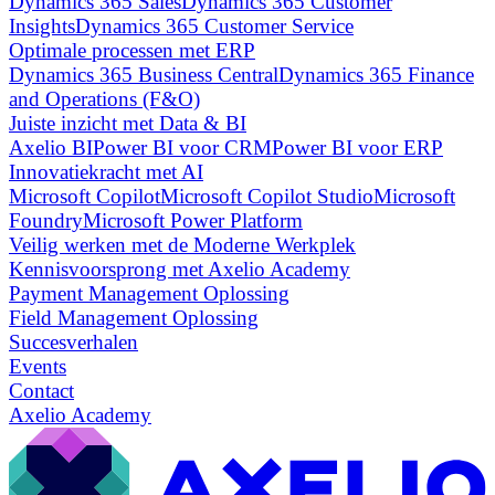
Dynamics 365 Sales
Dynamics 365 Customer
Insights
Dynamics 365 Customer Service
Optimale processen met ERP
Dynamics 365 Business Central
Dynamics 365 Finance
and Operations (F&O)
Juiste inzicht met Data & BI
Axelio BI
Power BI voor CRM
Power BI voor ERP
Innovatiekracht met AI
Microsoft Copilot
Microsoft Copilot Studio
Microsoft
Foundry
Microsoft Power Platform
Veilig werken met de Moderne Werkplek
Kennisvoorsprong met Axelio Academy
Payment Management Oplossing
Field Management Oplossing
Succesverhalen
Events
Contact
Axelio Academy