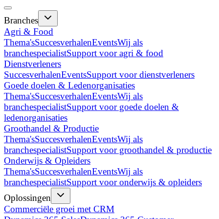
Branches
Agri & Food
Thema's
Succesverhalen
Events
Wij als
branchespecialist
Support voor agri & food
Dienstverleners
Succesverhalen
Events
Support voor dienstverleners
Goede doelen & Ledenorganisaties
Thema's
Succesverhalen
Events
Wij als
branchespecialist
Support voor goede doelen &
ledenorganisaties
Groothandel & Productie
Thema's
Succesverhalen
Events
Wij als
branchespecialist
Support voor groothandel & productie
Onderwijs & Opleiders
Thema's
Succesverhalen
Events
Wij als
branchespecialist
Support voor onderwijs & opleiders
Oplossingen
Commerciële groei met CRM