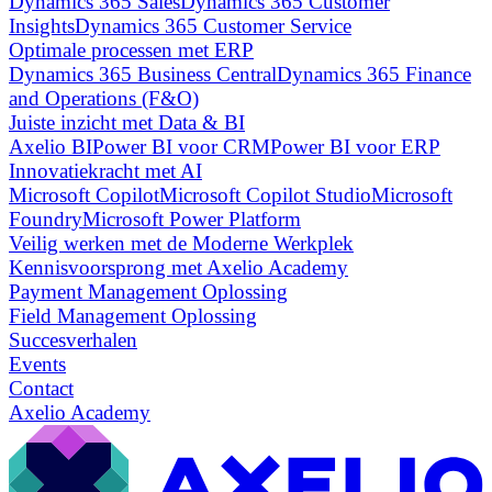
Dynamics 365 Sales
Dynamics 365 Customer
Insights
Dynamics 365 Customer Service
Optimale processen met ERP
Dynamics 365 Business Central
Dynamics 365 Finance
and Operations (F&O)
Juiste inzicht met Data & BI
Axelio BI
Power BI voor CRM
Power BI voor ERP
Innovatiekracht met AI
Microsoft Copilot
Microsoft Copilot Studio
Microsoft
Foundry
Microsoft Power Platform
Veilig werken met de Moderne Werkplek
Kennisvoorsprong met Axelio Academy
Payment Management Oplossing
Field Management Oplossing
Succesverhalen
Events
Contact
Axelio Academy