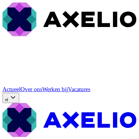
Actueel
Over ons
Werken bij
Vacatures
nl