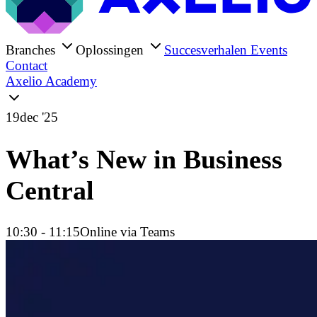
Branches
Oplossingen
Succesverhalen
Events
Contact
Axelio Academy
19
dec '25
What’s New in Business
Central
10:30
- 11:15
Online via Teams