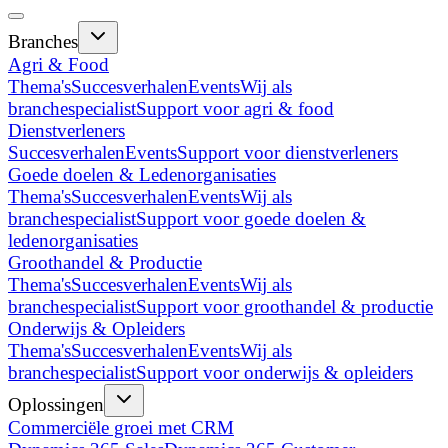
Branches
Agri & Food
Thema's
Succesverhalen
Events
Wij als
branchespecialist
Support voor agri & food
Dienstverleners
Succesverhalen
Events
Support voor dienstverleners
Goede doelen & Ledenorganisaties
Thema's
Succesverhalen
Events
Wij als
branchespecialist
Support voor goede doelen &
ledenorganisaties
Groothandel & Productie
Thema's
Succesverhalen
Events
Wij als
branchespecialist
Support voor groothandel & productie
Onderwijs & Opleiders
Thema's
Succesverhalen
Events
Wij als
branchespecialist
Support voor onderwijs & opleiders
Oplossingen
Commerciële groei met CRM