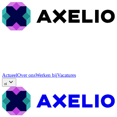
Actueel
Over ons
Werken bij
Vacatures
nl