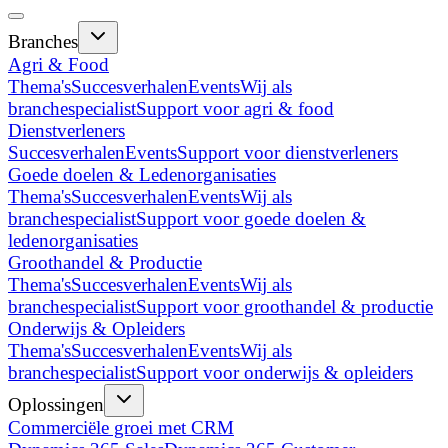
Branches
Agri & Food
Thema's
Succesverhalen
Events
Wij als
branchespecialist
Support voor agri & food
Dienstverleners
Succesverhalen
Events
Support voor dienstverleners
Goede doelen & Ledenorganisaties
Thema's
Succesverhalen
Events
Wij als
branchespecialist
Support voor goede doelen &
ledenorganisaties
Groothandel & Productie
Thema's
Succesverhalen
Events
Wij als
branchespecialist
Support voor groothandel & productie
Onderwijs & Opleiders
Thema's
Succesverhalen
Events
Wij als
branchespecialist
Support voor onderwijs & opleiders
Oplossingen
Commerciële groei met CRM