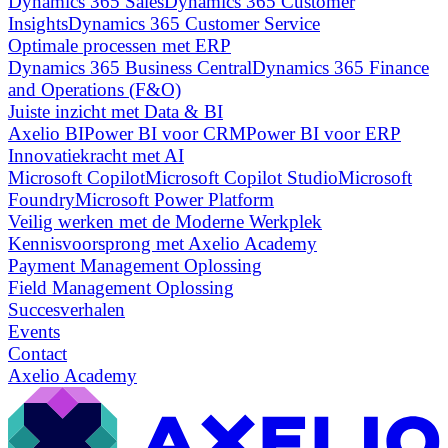
Dynamics 365 Sales
Dynamics 365 Customer
Insights
Dynamics 365 Customer Service
Optimale processen met ERP
Dynamics 365 Business Central
Dynamics 365 Finance
and Operations (F&O)
Juiste inzicht met Data & BI
Axelio BI
Power BI voor CRM
Power BI voor ERP
Innovatiekracht met AI
Microsoft Copilot
Microsoft Copilot Studio
Microsoft
Foundry
Microsoft Power Platform
Veilig werken met de Moderne Werkplek
Kennisvoorsprong met Axelio Academy
Payment Management Oplossing
Field Management Oplossing
Succesverhalen
Events
Contact
Axelio Academy