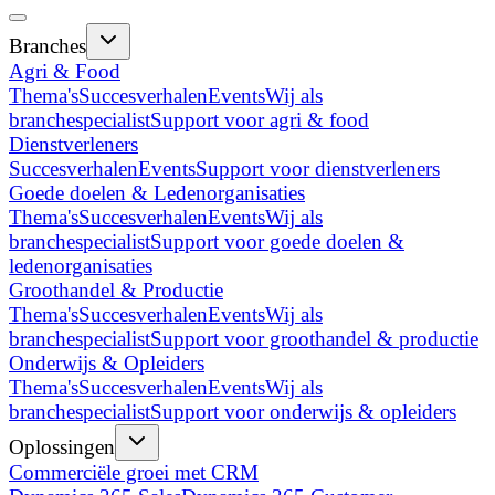
Branches
Agri & Food
Thema's
Succesverhalen
Events
Wij als
branchespecialist
Support voor agri & food
Dienstverleners
Succesverhalen
Events
Support voor dienstverleners
Goede doelen & Ledenorganisaties
Thema's
Succesverhalen
Events
Wij als
branchespecialist
Support voor goede doelen &
ledenorganisaties
Groothandel & Productie
Thema's
Succesverhalen
Events
Wij als
branchespecialist
Support voor groothandel & productie
Onderwijs & Opleiders
Thema's
Succesverhalen
Events
Wij als
branchespecialist
Support voor onderwijs & opleiders
Oplossingen
Commerciële groei met CRM