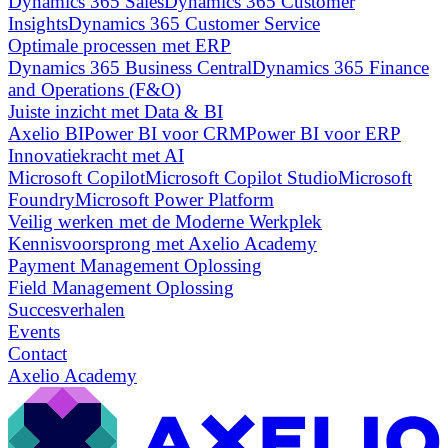
Dynamics 365 Sales
Dynamics 365 Customer
Insights
Dynamics 365 Customer Service
Optimale processen met ERP
Dynamics 365 Business Central
Dynamics 365 Finance
and Operations (F&O)
Juiste inzicht met Data & BI
Axelio BI
Power BI voor CRM
Power BI voor ERP
Innovatiekracht met AI
Microsoft Copilot
Microsoft Copilot Studio
Microsoft
Foundry
Microsoft Power Platform
Veilig werken met de Moderne Werkplek
Kennisvoorsprong met Axelio Academy
Payment Management Oplossing
Field Management Oplossing
Succesverhalen
Events
Contact
Axelio Academy