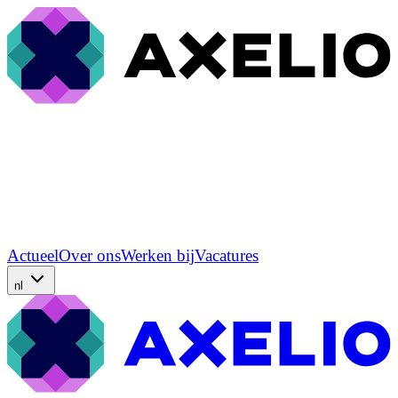
Actueel
Over ons
Werken bij
Vacatures
nl