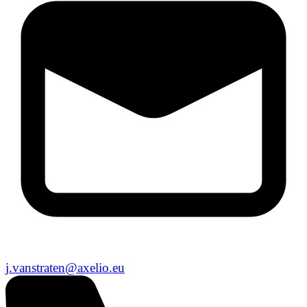
j.vanstraten@axelio.eu