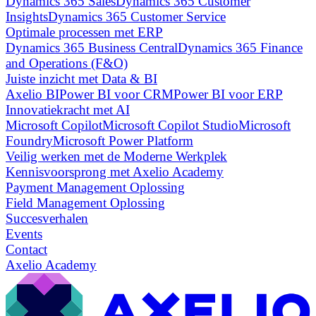
Dynamics 365 Sales
Dynamics 365 Customer
Insights
Dynamics 365 Customer Service
Optimale processen met ERP
Dynamics 365 Business Central
Dynamics 365 Finance
and Operations (F&O)
Juiste inzicht met Data & BI
Axelio BI
Power BI voor CRM
Power BI voor ERP
Innovatiekracht met AI
Microsoft Copilot
Microsoft Copilot Studio
Microsoft
Foundry
Microsoft Power Platform
Veilig werken met de Moderne Werkplek
Kennisvoorsprong met Axelio Academy
Payment Management Oplossing
Field Management Oplossing
Succesverhalen
Events
Contact
Axelio Academy