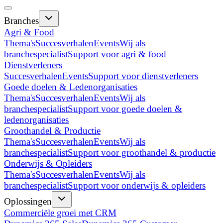
Branches
Agri & Food
Thema's
Succesverhalen
Events
Wij als
branchespecialist
Support voor agri & food
Dienstverleners
Succesverhalen
Events
Support voor dienstverleners
Goede doelen & Ledenorganisaties
Thema's
Succesverhalen
Events
Wij als
branchespecialist
Support voor goede doelen &
ledenorganisaties
Groothandel & Productie
Thema's
Succesverhalen
Events
Wij als
branchespecialist
Support voor groothandel & productie
Onderwijs & Opleiders
Thema's
Succesverhalen
Events
Wij als
branchespecialist
Support voor onderwijs & opleiders
Oplossingen
Commerciële groei met CRM