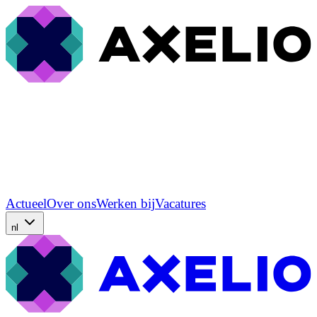
Actueel
Over ons
Werken bij
Vacatures
nl