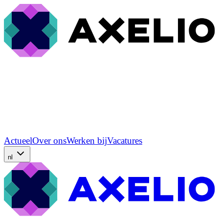
Actueel
Over ons
Werken bij
Vacatures
nl