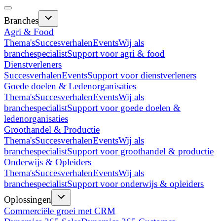
Branches
Agri & Food
Thema's
Succesverhalen
Events
Wij als
branchespecialist
Support voor agri & food
Dienstverleners
Succesverhalen
Events
Support voor dienstverleners
Goede doelen & Ledenorganisaties
Thema's
Succesverhalen
Events
Wij als
branchespecialist
Support voor goede doelen &
ledenorganisaties
Groothandel & Productie
Thema's
Succesverhalen
Events
Wij als
branchespecialist
Support voor groothandel & productie
Onderwijs & Opleiders
Thema's
Succesverhalen
Events
Wij als
branchespecialist
Support voor onderwijs & opleiders
Oplossingen
Commerciële groei met CRM