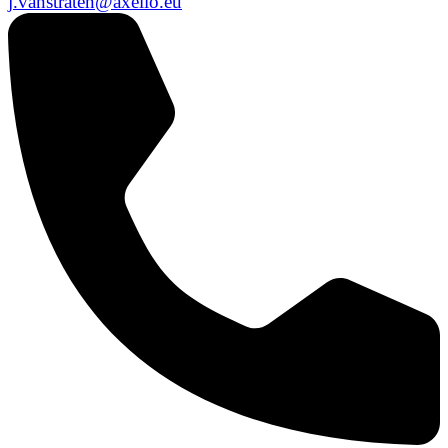
j.vanstraten@axelio.eu