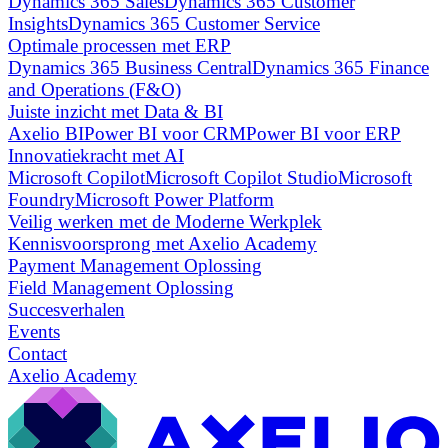
Dynamics 365 Sales
Dynamics 365 Customer
Insights
Dynamics 365 Customer Service
Optimale processen met ERP
Dynamics 365 Business Central
Dynamics 365 Finance
and Operations (F&O)
Juiste inzicht met Data & BI
Axelio BI
Power BI voor CRM
Power BI voor ERP
Innovatiekracht met AI
Microsoft Copilot
Microsoft Copilot Studio
Microsoft
Foundry
Microsoft Power Platform
Veilig werken met de Moderne Werkplek
Kennisvoorsprong met Axelio Academy
Payment Management Oplossing
Field Management Oplossing
Succesverhalen
Events
Contact
Axelio Academy