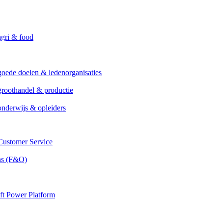
agri & food
goede doelen & ledenorganisaties
groothandel & productie
onderwijs & opleiders
ustomer Service
ns (F&O)
ft Power Platform