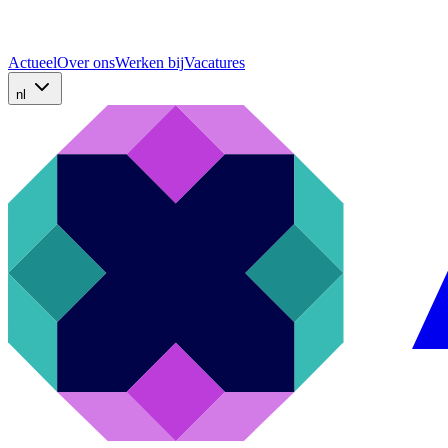
Actueel
Over ons
Werken bij
Vacatures
nl