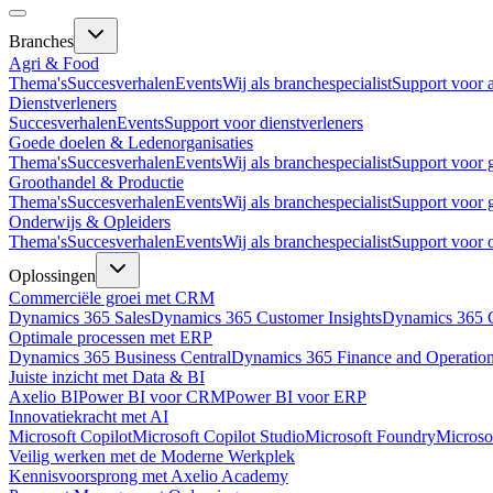
Branches
Agri & Food
Thema's
Succesverhalen
Events
Wij als branchespecialist
Support voor 
Dienstverleners
Succesverhalen
Events
Support voor dienstverleners
Goede doelen & Ledenorganisaties
Thema's
Succesverhalen
Events
Wij als branchespecialist
Support voor 
Groothandel & Productie
Thema's
Succesverhalen
Events
Wij als branchespecialist
Support voor 
Onderwijs & Opleiders
Thema's
Succesverhalen
Events
Wij als branchespecialist
Support voor 
Oplossingen
Commerciële groei met CRM
Dynamics 365 Sales
Dynamics 365 Customer Insights
Dynamics 365 C
Optimale processen met ERP
Dynamics 365 Business Central
Dynamics 365 Finance and Operatio
Juiste inzicht met Data & BI
Axelio BI
Power BI voor CRM
Power BI voor ERP
Innovatiekracht met AI
Microsoft Copilot
Microsoft Copilot Studio
Microsoft Foundry
Microso
Veilig werken met de Moderne Werkplek
Kennisvoorsprong met Axelio Academy