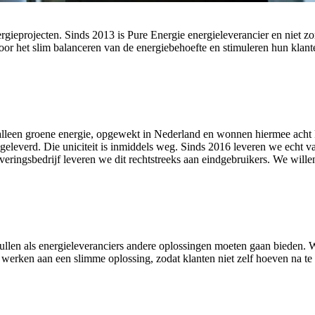
ergieprojecten. Sinds 2013 is Pure Energie energieleverancier en niet
or het slim balanceren van de energiebehoefte en stimuleren hun klan
n alleen groene energie, opgewekt in Nederland en wonnen hiermee acht 
eleverd. Die uniciteit is inmiddels weg. Sinds 2016 leveren we echt v
eringsbedrijf leveren we dit rechtstreeks aan eindgebruikers. We will
zullen als energieleveranciers andere oplossingen moeten gaan bieden. 
e werken aan een slimme oplossing, zodat klanten niet zelf hoeven na 