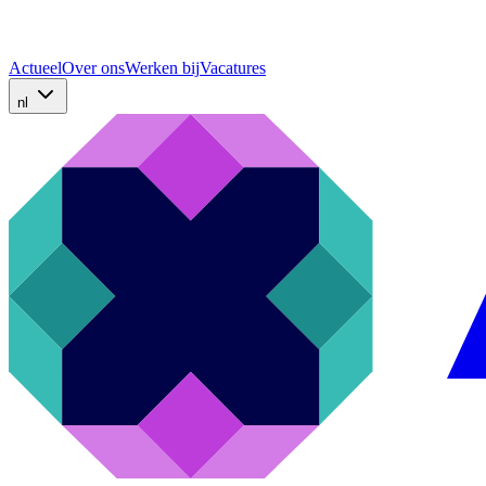
Actueel
Over ons
Werken bij
Vacatures
nl