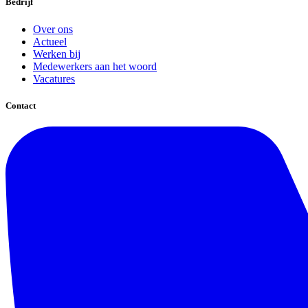
Bedrijf
Over ons
Actueel
Werken bij
Medewerkers aan het woord
Vacatures
Contact