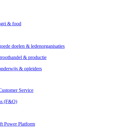
agri & food
goede doelen & ledenorganisaties
groothandel & productie
onderwijs & opleiders
ustomer Service
ns (F&O)
ft Power Platform