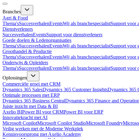
Branches
Agri & Food
Thema's
Succesverhalen
Events
Wij als branchespecialist
Support voor 
Dienstverleners
Succesverhalen
Events
Support voor dienstverleners
Goede doelen & Ledenorganisaties
Thema's
Succesverhalen
Events
Wij als branchespecialist
Support voor 
Groothandel & Productie
Thema's
Succesverhalen
Events
Wij als branchespecialist
Support voor 
Onderwijs & Opleiders
Thema's
Succesverhalen
Events
Wij als branchespecialist
Support voor 
Oplossingen
Commerciële groei met CRM
Dynamics 365 Sales
Dynamics 365 Customer Insights
Dynamics 365 C
Optimale processen met ERP
Dynamics 365 Business Central
Dynamics 365 Finance and Operatio
Juiste inzicht met Data & BI
Axelio BI
Power BI voor CRM
Power BI voor ERP
Innovatiekracht met AI
Microsoft Copilot
Microsoft Copilot Studio
Microsoft Foundry
Microso
Veilig werken met de Moderne Werkplek
Kennisvoorsprong met Axelio Academy