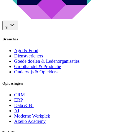
nl
Branches
Agri & Food
Dienstverleners
Goede doelen & Ledenorganisaties
Groothandel & Productie
Onderwijs & Opleiders
Oplossingen
CRM
ERP
Data & BI
AI
Moderne Werkplek
Axelio Academy