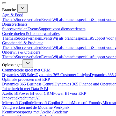
Branches
Agri & Food
Thema's
Succesverhalen
Events
Wij als branchespecialist
Support voor 
Dienstverleners
Succesverhalen
Events
Support voor dienstverleners
Goede doelen & Ledenorganisaties
Thema's
Succesverhalen
Events
Wij als branchespecialist
Support voor 
Groothandel & Productie
Thema's
Succesverhalen
Events
Wij als branchespecialist
Support voor 
Onderwijs & Opleiders
Thema's
Succesverhalen
Events
Wij als branchespecialist
Support voor 
Oplossingen
Commerciële groei met CRM
Dynamics 365 Sales
Dynamics 365 Customer Insights
Dynamics 365 C
Optimale processen met ERP
Dynamics 365 Business Central
Dynamics 365 Finance and Operatio
Juiste inzicht met Data & BI
Axelio BI
Power BI voor CRM
Power BI voor ERP
Innovatiekracht met AI
Microsoft Copilot
Microsoft Copilot Studio
Microsoft Foundry
Microso
Veilig werken met de Moderne Werkplek
Kennisvoorsprong met Axelio Academy