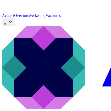
Actueel
Over ons
Werken bij
Vacatures
nl