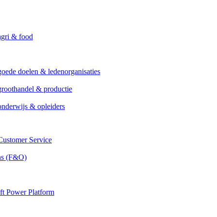
agri & food
goede doelen & ledenorganisaties
groothandel & productie
onderwijs & opleiders
ustomer Service
ns (F&O)
ft Power Platform