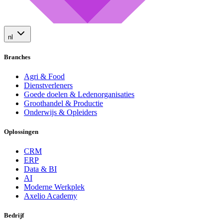
nl
Branches
Agri & Food
Dienstverleners
Goede doelen & Ledenorganisaties
Groothandel & Productie
Onderwijs & Opleiders
Oplossingen
CRM
ERP
Data & BI
AI
Moderne Werkplek
Axelio Academy
Bedrijf