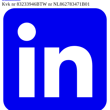
Kvk nr 83233946
BTW nr NL862783471B01