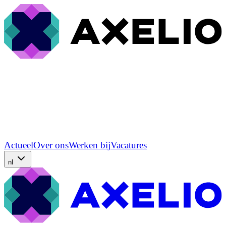
Actueel
Over ons
Werken bij
Vacatures
nl