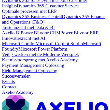
Dynamics 365 Sales
Dynamics 365 Customer
Insights
Dynamics 365 Customer Service
Optimale processen met ERP
Dynamics 365 Business Central
Dynamics 365 Finance
and Operations (F&O)
Juiste inzicht met Data & BI
Axelio BI
Power BI voor CRM
Power BI voor ERP
Innovatiekracht met AI
Microsoft Copilot
Microsoft Copilot Studio
Microsoft
Foundry
Microsoft Power Platform
Veilig werken met de Moderne Werkplek
Kennisvoorsprong met Axelio Academy
Payment Management Oplossing
Field Management Oplossing
Succesverhalen
Events
Contact
Axelio Academy