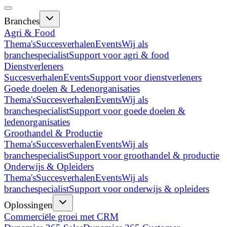
Branches
Agri & Food
Thema's
Succesverhalen
Events
Wij als
branchespecialist
Support voor agri & food
Dienstverleners
Succesverhalen
Events
Support voor dienstverleners
Goede doelen & Ledenorganisaties
Thema's
Succesverhalen
Events
Wij als
branchespecialist
Support voor goede doelen &
ledenorganisaties
Groothandel & Productie
Thema's
Succesverhalen
Events
Wij als
branchespecialist
Support voor groothandel & productie
Onderwijs & Opleiders
Thema's
Succesverhalen
Events
Wij als
branchespecialist
Support voor onderwijs & opleiders
Oplossingen
Commerciële groei met CRM