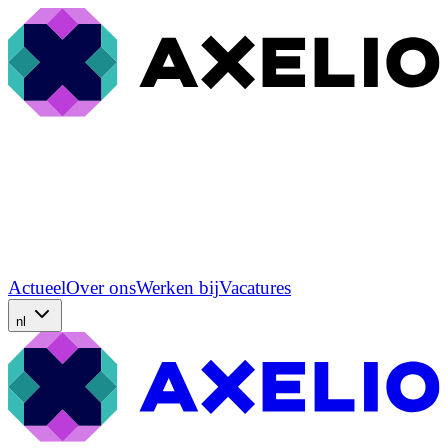
Actueel
Over ons
Werken bij
Vacatures
nl