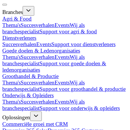
Branches
Agri & Food
Thema's
Succesverhalen
Events
Wij als
branchespecialist
Support voor agri & food
Dienstverleners
Succesverhalen
Events
Support voor dienstverleners
Goede doelen & Ledenorganisaties
Thema's
Succesverhalen
Events
Wij als
branchespecialist
Support voor goede doelen &
ledenorganisaties
Groothandel & Productie
Thema's
Succesverhalen
Events
Wij als
branchespecialist
Support voor groothandel & productie
Onderwijs & Opleiders
Thema's
Succesverhalen
Events
Wij als
branchespecialist
Support voor onderwijs & opleiders
Oplossingen
Commerciële groei met CRM