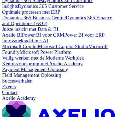
Dynamics 365 Sales
Dynamics 365 Customer
Insights
Dynamics 365 Customer Service
Optimale processen met ERP
Dynamics 365 Business Central
Dynamics 365 Finance
and Operations (F&O)
Juiste inzicht met Data & BI
Axelio BI
Power BI voor CRM
Power BI voor ERP
Innovatiekracht met AI
Microsoft Copilot
Microsoft Copilot Studio
Microsoft
Foundry
Microsoft Power Platform
Veilig werken met de Moderne Werkplek
Kennisvoorsprong met Axelio Academy
Payment Management Oplossing
Field Management Oplossing
Succesverhalen
Events
Contact
Axelio Academy