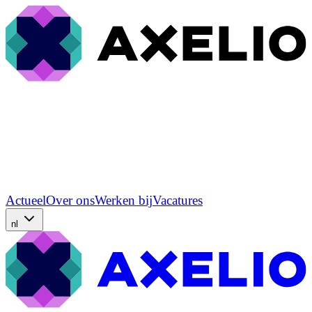
Actueel
Over ons
Werken bij
Vacatures
nl