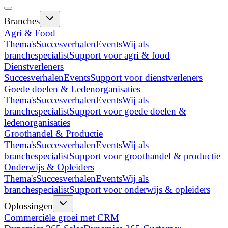
Branches
Agri & Food
Thema's
Succesverhalen
Events
Wij als
branchespecialist
Support voor agri & food
Dienstverleners
Succesverhalen
Events
Support voor dienstverleners
Goede doelen & Ledenorganisaties
Thema's
Succesverhalen
Events
Wij als
branchespecialist
Support voor goede doelen &
ledenorganisaties
Groothandel & Productie
Thema's
Succesverhalen
Events
Wij als
branchespecialist
Support voor groothandel & productie
Onderwijs & Opleiders
Thema's
Succesverhalen
Events
Wij als
branchespecialist
Support voor onderwijs & opleiders
Oplossingen
Commerciële groei met CRM