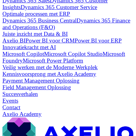
Dynamics 365 Sales
Dynamics 365 Customer
Insights
Dynamics 365 Customer Service
Optimale processen met ERP
Dynamics 365 Business Central
Dynamics 365 Finance
and Operations (F&O)
Juiste inzicht met Data & BI
Axelio BI
Power BI voor CRM
Power BI voor ERP
Innovatiekracht met AI
Microsoft Copilot
Microsoft Copilot Studio
Microsoft
Foundry
Microsoft Power Platform
Veilig werken met de Moderne Werkplek
Kennisvoorsprong met Axelio Academy
Payment Management Oplossing
Field Management Oplossing
Succesverhalen
Events
Contact
Axelio Academy