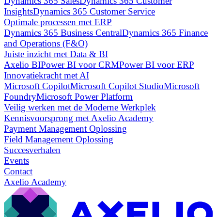
Dynamics 365 Sales
Dynamics 365 Customer
Insights
Dynamics 365 Customer Service
Optimale processen met ERP
Dynamics 365 Business Central
Dynamics 365 Finance
and Operations (F&O)
Juiste inzicht met Data & BI
Axelio BI
Power BI voor CRM
Power BI voor ERP
Innovatiekracht met AI
Microsoft Copilot
Microsoft Copilot Studio
Microsoft
Foundry
Microsoft Power Platform
Veilig werken met de Moderne Werkplek
Kennisvoorsprong met Axelio Academy
Payment Management Oplossing
Field Management Oplossing
Succesverhalen
Events
Contact
Axelio Academy