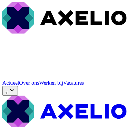
Actueel
Over ons
Werken bij
Vacatures
nl