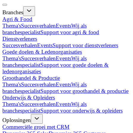
Branches
Agri & Food
Thema's
Succesverhalen
Events
Wij als
branchespecialist
Support voor agri & food
Dienstverleners
Succesverhalen
Events
Support voor dienstverleners
Goede doelen & Ledenorganisaties
Thema's
Succesverhalen
Events
Wij als
branchespecialist
Support voor goede doelen &
ledenorganisaties
Groothandel & Productie
Thema's
Succesverhalen
Events
Wij als
branchespecialist
Support voor groothandel & productie
Onderwijs & Opleiders
Thema's
Succesverhalen
Events
Wij als
branchespecialist
Support voor onderwijs & opleiders
Oplossingen
Commerciële groei met CRM