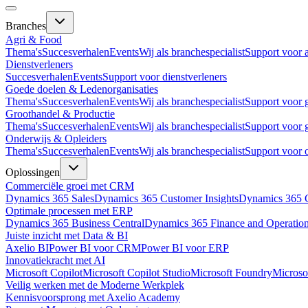
Branches
Agri & Food
Thema's
Succesverhalen
Events
Wij als branchespecialist
Support voor 
Dienstverleners
Succesverhalen
Events
Support voor dienstverleners
Goede doelen & Ledenorganisaties
Thema's
Succesverhalen
Events
Wij als branchespecialist
Support voor 
Groothandel & Productie
Thema's
Succesverhalen
Events
Wij als branchespecialist
Support voor 
Onderwijs & Opleiders
Thema's
Succesverhalen
Events
Wij als branchespecialist
Support voor 
Oplossingen
Commerciële groei met CRM
Dynamics 365 Sales
Dynamics 365 Customer Insights
Dynamics 365 C
Optimale processen met ERP
Dynamics 365 Business Central
Dynamics 365 Finance and Operatio
Juiste inzicht met Data & BI
Axelio BI
Power BI voor CRM
Power BI voor ERP
Innovatiekracht met AI
Microsoft Copilot
Microsoft Copilot Studio
Microsoft Foundry
Microso
Veilig werken met de Moderne Werkplek
Kennisvoorsprong met Axelio Academy