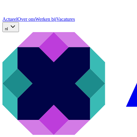
Actueel
Over ons
Werken bij
Vacatures
nl