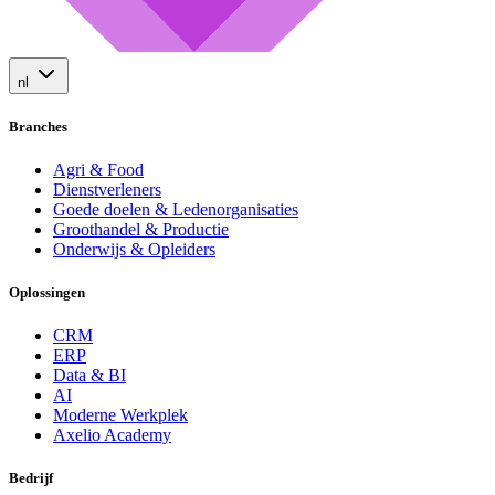
nl
Branches
Agri & Food
Dienstverleners
Goede doelen & Ledenorganisaties
Groothandel & Productie
Onderwijs & Opleiders
Oplossingen
CRM
ERP
Data & BI
AI
Moderne Werkplek
Axelio Academy
Bedrijf