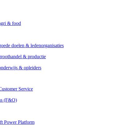
agri & food
goede doelen & ledenorganisaties
groothandel & productie
onderwijs & opleiders
ustomer Service
ns (F&O)
ft Power Platform