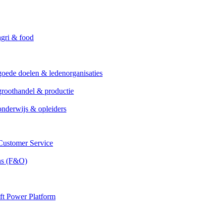
agri & food
goede doelen & ledenorganisaties
groothandel & productie
onderwijs & opleiders
ustomer Service
ns (F&O)
ft Power Platform