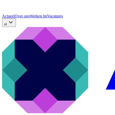
Actueel
Over ons
Werken bij
Vacatures
nl