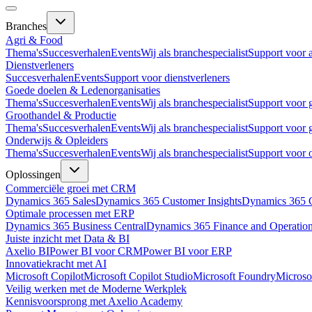
Branches
Agri & Food
Thema's
Succesverhalen
Events
Wij als branchespecialist
Support voor 
Dienstverleners
Succesverhalen
Events
Support voor dienstverleners
Goede doelen & Ledenorganisaties
Thema's
Succesverhalen
Events
Wij als branchespecialist
Support voor 
Groothandel & Productie
Thema's
Succesverhalen
Events
Wij als branchespecialist
Support voor 
Onderwijs & Opleiders
Thema's
Succesverhalen
Events
Wij als branchespecialist
Support voor 
Oplossingen
Commerciële groei met CRM
Dynamics 365 Sales
Dynamics 365 Customer Insights
Dynamics 365 C
Optimale processen met ERP
Dynamics 365 Business Central
Dynamics 365 Finance and Operatio
Juiste inzicht met Data & BI
Axelio BI
Power BI voor CRM
Power BI voor ERP
Innovatiekracht met AI
Microsoft Copilot
Microsoft Copilot Studio
Microsoft Foundry
Microso
Veilig werken met de Moderne Werkplek
Kennisvoorsprong met Axelio Academy