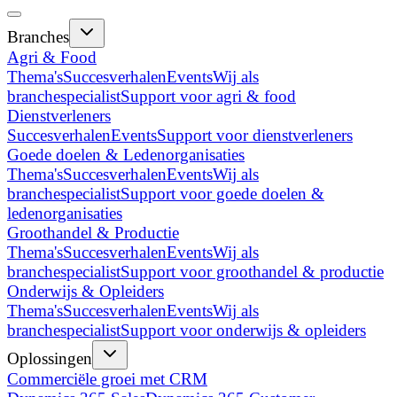
Branches
Agri & Food
Thema's
Succesverhalen
Events
Wij als
branchespecialist
Support voor agri & food
Dienstverleners
Succesverhalen
Events
Support voor dienstverleners
Goede doelen & Ledenorganisaties
Thema's
Succesverhalen
Events
Wij als
branchespecialist
Support voor goede doelen &
ledenorganisaties
Groothandel & Productie
Thema's
Succesverhalen
Events
Wij als
branchespecialist
Support voor groothandel & productie
Onderwijs & Opleiders
Thema's
Succesverhalen
Events
Wij als
branchespecialist
Support voor onderwijs & opleiders
Oplossingen
Commerciële groei met CRM