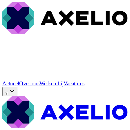
Actueel
Over ons
Werken bij
Vacatures
nl