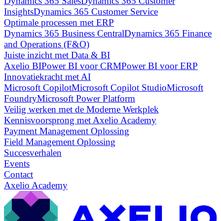
Dynamics 365 Sales
Dynamics 365 Customer
Insights
Dynamics 365 Customer Service
Optimale processen met ERP
Dynamics 365 Business Central
Dynamics 365 Finance
and Operations (F&O)
Juiste inzicht met Data & BI
Axelio BI
Power BI voor CRM
Power BI voor ERP
Innovatiekracht met AI
Microsoft Copilot
Microsoft Copilot Studio
Microsoft
Foundry
Microsoft Power Platform
Veilig werken met de Moderne Werkplek
Kennisvoorsprong met Axelio Academy
Payment Management Oplossing
Field Management Oplossing
Succesverhalen
Events
Contact
Axelio Academy