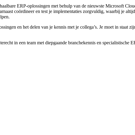
aalbare ERP-oplossingen met behulp van de nieuwste Microsoft Cloud-t
naast coördineer en test je implementaties zorgvuldig, waarbij je altijd 
elpen.
singen en het delen van je kennis met je collega’s. Je moet in staat zij
terecht in een team met diepgaande branchekennis en specialistische E