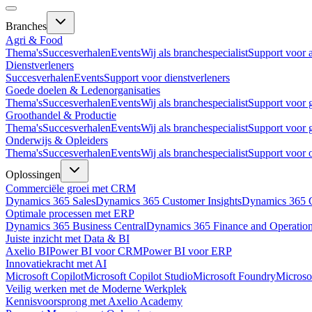
Branches
Agri & Food
Thema's
Succesverhalen
Events
Wij als branchespecialist
Support voor 
Dienstverleners
Succesverhalen
Events
Support voor dienstverleners
Goede doelen & Ledenorganisaties
Thema's
Succesverhalen
Events
Wij als branchespecialist
Support voor 
Groothandel & Productie
Thema's
Succesverhalen
Events
Wij als branchespecialist
Support voor 
Onderwijs & Opleiders
Thema's
Succesverhalen
Events
Wij als branchespecialist
Support voor 
Oplossingen
Commerciële groei met CRM
Dynamics 365 Sales
Dynamics 365 Customer Insights
Dynamics 365 C
Optimale processen met ERP
Dynamics 365 Business Central
Dynamics 365 Finance and Operatio
Juiste inzicht met Data & BI
Axelio BI
Power BI voor CRM
Power BI voor ERP
Innovatiekracht met AI
Microsoft Copilot
Microsoft Copilot Studio
Microsoft Foundry
Microso
Veilig werken met de Moderne Werkplek
Kennisvoorsprong met Axelio Academy