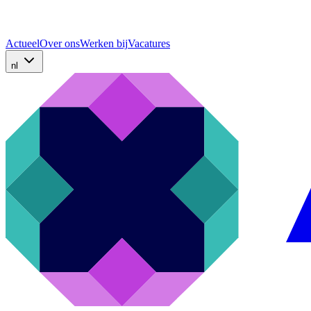
Actueel
Over ons
Werken bij
Vacatures
nl