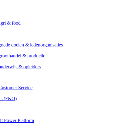
agri & food
goede doelen & ledenorganisaties
groothandel & productie
onderwijs & opleiders
ustomer Service
ns (F&O)
ft Power Platform