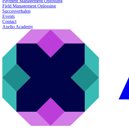
Payment Management Oplossing
Field Management Oplossing
Succesverhalen
Events
Contact
Axelio Academy