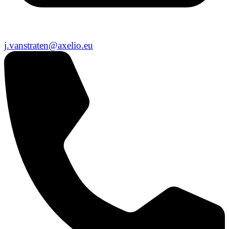
j.vanstraten@axelio.eu