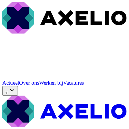
Actueel
Over ons
Werken bij
Vacatures
nl