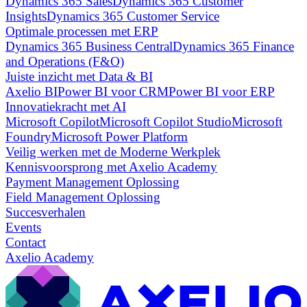
Dynamics 365 Sales
Dynamics 365 Customer
Insights
Dynamics 365 Customer Service
Optimale processen met ERP
Dynamics 365 Business Central
Dynamics 365 Finance
and Operations (F&O)
Juiste inzicht met Data & BI
Axelio BI
Power BI voor CRM
Power BI voor ERP
Innovatiekracht met AI
Microsoft Copilot
Microsoft Copilot Studio
Microsoft
Foundry
Microsoft Power Platform
Veilig werken met de Moderne Werkplek
Kennisvoorsprong met Axelio Academy
Payment Management Oplossing
Field Management Oplossing
Succesverhalen
Events
Contact
Axelio Academy