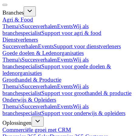
Branches
Agri & Food
Thema's
Succesverhalen
Events
Wij als
branchespecialist
Support voor agri & food
Dienstverleners
Succesverhalen
Events
Support voor dienstverleners
Goede doelen & Ledenorganisaties
Thema's
Succesverhalen
Events
Wij als
branchespecialist
Support voor goede doelen &
ledenorganisaties
Groothandel & Productie
Thema's
Succesverhalen
Events
Wij als
branchespecialist
Support voor groothandel & productie
Onderwijs & Opleiders
Thema's
Succesverhalen
Events
Wij als
branchespecialist
Support voor onderwijs & opleiders
Oplossingen
Commerciële groei met CRM