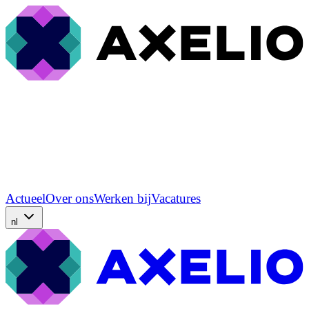
Actueel
Over ons
Werken bij
Vacatures
nl