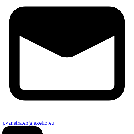
j.vanstraten@axelio.eu