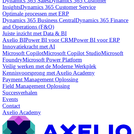
Dynamics 365 Sales
Dynamics 365 Customer
Insights
Dynamics 365 Customer Service
Optimale processen met ERP
Dynamics 365 Business Central
Dynamics 365 Finance
and Operations (F&O)
Juiste inzicht met Data & BI
Axelio BI
Power BI voor CRM
Power BI voor ERP
Innovatiekracht met AI
Microsoft Copilot
Microsoft Copilot Studio
Microsoft
Foundry
Microsoft Power Platform
Veilig werken met de Moderne Werkplek
Kennisvoorsprong met Axelio Academy
Payment Management Oplossing
Field Management Oplossing
Succesverhalen
Events
Contact
Axelio Academy