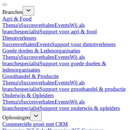
Branches
Agri & Food
Thema's
Succesverhalen
Events
Wij als
branchespecialist
Support voor agri & food
Dienstverleners
Succesverhalen
Events
Support voor dienstverleners
Goede doelen & Ledenorganisaties
Thema's
Succesverhalen
Events
Wij als
branchespecialist
Support voor goede doelen &
ledenorganisaties
Groothandel & Productie
Thema's
Succesverhalen
Events
Wij als
branchespecialist
Support voor groothandel & productie
Onderwijs & Opleiders
Thema's
Succesverhalen
Events
Wij als
branchespecialist
Support voor onderwijs & opleiders
Oplossingen
Commerciële groei met CRM