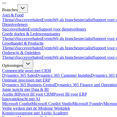
Branches
Agri & Food
Thema's
Succesverhalen
Events
Wij als branchespecialist
Support voor 
Dienstverleners
Succesverhalen
Events
Support voor dienstverleners
Goede doelen & Ledenorganisaties
Thema's
Succesverhalen
Events
Wij als branchespecialist
Support voor 
Groothandel & Productie
Thema's
Succesverhalen
Events
Wij als branchespecialist
Support voor 
Onderwijs & Opleiders
Thema's
Succesverhalen
Events
Wij als branchespecialist
Support voor 
Oplossingen
Commerciële groei met CRM
Dynamics 365 Sales
Dynamics 365 Customer Insights
Dynamics 365 C
Optimale processen met ERP
Dynamics 365 Business Central
Dynamics 365 Finance and Operatio
Juiste inzicht met Data & BI
Axelio BI
Power BI voor CRM
Power BI voor ERP
Innovatiekracht met AI
Microsoft Copilot
Microsoft Copilot Studio
Microsoft Foundry
Microso
Veilig werken met de Moderne Werkplek
Kennisvoorsprong met Axelio Academy