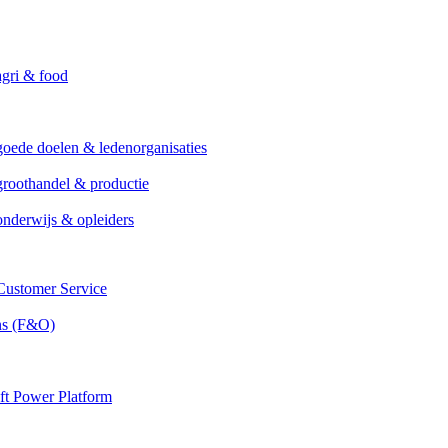
agri & food
goede doelen & ledenorganisaties
groothandel & productie
onderwijs & opleiders
ustomer Service
ns (F&O)
ft Power Platform