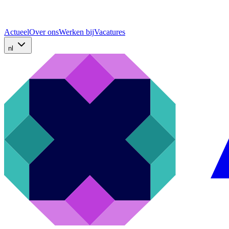
Actueel
Over ons
Werken bij
Vacatures
nl