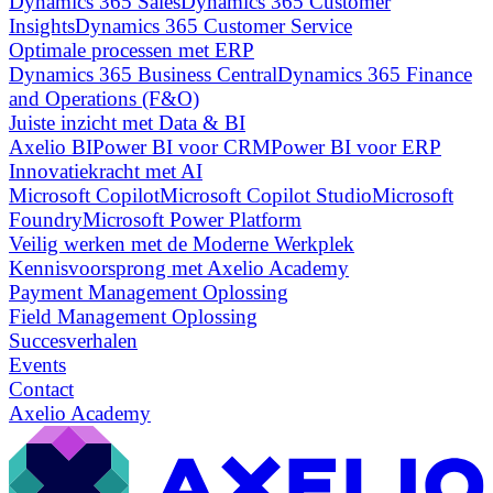
Dynamics 365 Sales
Dynamics 365 Customer
Insights
Dynamics 365 Customer Service
Optimale processen met ERP
Dynamics 365 Business Central
Dynamics 365 Finance
and Operations (F&O)
Juiste inzicht met Data & BI
Axelio BI
Power BI voor CRM
Power BI voor ERP
Innovatiekracht met AI
Microsoft Copilot
Microsoft Copilot Studio
Microsoft
Foundry
Microsoft Power Platform
Veilig werken met de Moderne Werkplek
Kennisvoorsprong met Axelio Academy
Payment Management Oplossing
Field Management Oplossing
Succesverhalen
Events
Contact
Axelio Academy