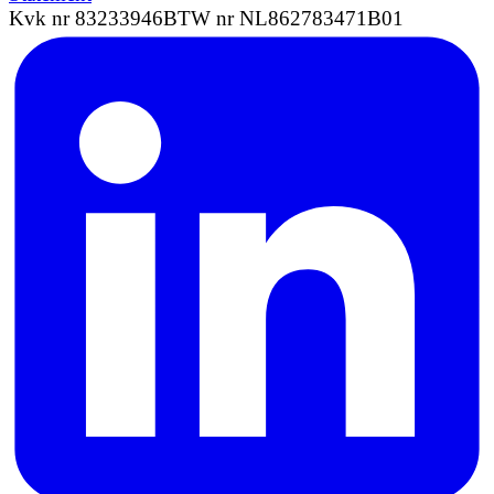
Kvk nr 83233946
BTW nr NL862783471B01