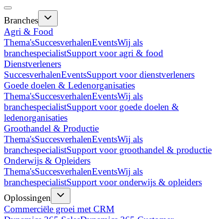
Branches
Agri & Food
Thema's
Succesverhalen
Events
Wij als
branchespecialist
Support voor agri & food
Dienstverleners
Succesverhalen
Events
Support voor dienstverleners
Goede doelen & Ledenorganisaties
Thema's
Succesverhalen
Events
Wij als
branchespecialist
Support voor goede doelen &
ledenorganisaties
Groothandel & Productie
Thema's
Succesverhalen
Events
Wij als
branchespecialist
Support voor groothandel & productie
Onderwijs & Opleiders
Thema's
Succesverhalen
Events
Wij als
branchespecialist
Support voor onderwijs & opleiders
Oplossingen
Commerciële groei met CRM