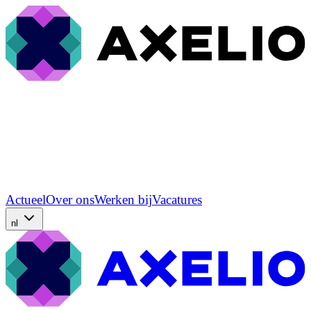
Actueel
Over ons
Werken bij
Vacatures
nl