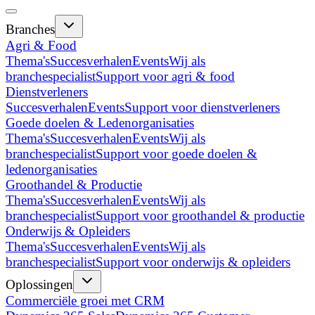
Branches
Agri & Food
Thema's
Succesverhalen
Events
Wij als
branchespecialist
Support voor agri & food
Dienstverleners
Succesverhalen
Events
Support voor dienstverleners
Goede doelen & Ledenorganisaties
Thema's
Succesverhalen
Events
Wij als
branchespecialist
Support voor goede doelen &
ledenorganisaties
Groothandel & Productie
Thema's
Succesverhalen
Events
Wij als
branchespecialist
Support voor groothandel & productie
Onderwijs & Opleiders
Thema's
Succesverhalen
Events
Wij als
branchespecialist
Support voor onderwijs & opleiders
Oplossingen
Commerciële groei met CRM