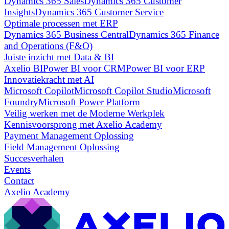
Dynamics 365 Sales
Dynamics 365 Customer
Insights
Dynamics 365 Customer Service
Optimale processen met ERP
Dynamics 365 Business Central
Dynamics 365 Finance
and Operations (F&O)
Juiste inzicht met Data & BI
Axelio BI
Power BI voor CRM
Power BI voor ERP
Innovatiekracht met AI
Microsoft Copilot
Microsoft Copilot Studio
Microsoft
Foundry
Microsoft Power Platform
Veilig werken met de Moderne Werkplek
Kennisvoorsprong met Axelio Academy
Payment Management Oplossing
Field Management Oplossing
Succesverhalen
Events
Contact
Axelio Academy