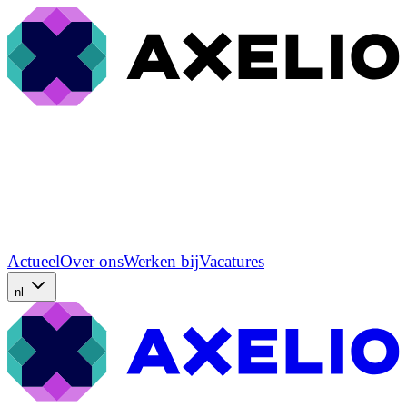
Actueel
Over ons
Werken bij
Vacatures
nl