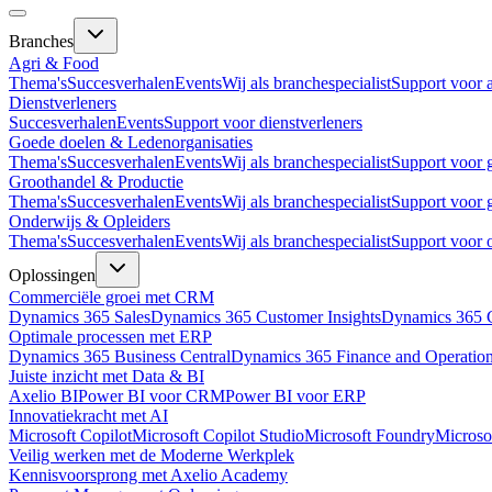
Branches
Agri & Food
Thema's
Succesverhalen
Events
Wij als branchespecialist
Support voor 
Dienstverleners
Succesverhalen
Events
Support voor dienstverleners
Goede doelen & Ledenorganisaties
Thema's
Succesverhalen
Events
Wij als branchespecialist
Support voor 
Groothandel & Productie
Thema's
Succesverhalen
Events
Wij als branchespecialist
Support voor 
Onderwijs & Opleiders
Thema's
Succesverhalen
Events
Wij als branchespecialist
Support voor 
Oplossingen
Commerciële groei met CRM
Dynamics 365 Sales
Dynamics 365 Customer Insights
Dynamics 365 C
Optimale processen met ERP
Dynamics 365 Business Central
Dynamics 365 Finance and Operatio
Juiste inzicht met Data & BI
Axelio BI
Power BI voor CRM
Power BI voor ERP
Innovatiekracht met AI
Microsoft Copilot
Microsoft Copilot Studio
Microsoft Foundry
Microso
Veilig werken met de Moderne Werkplek
Kennisvoorsprong met Axelio Academy