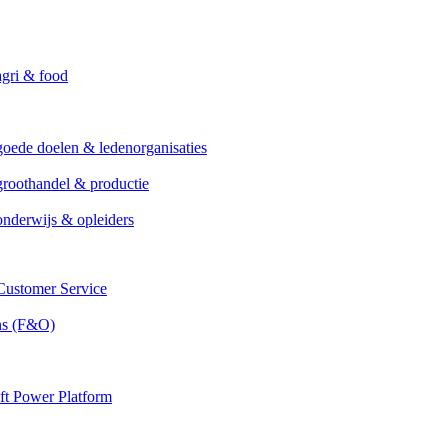
agri & food
goede doelen & ledenorganisaties
groothandel & productie
onderwijs & opleiders
ustomer Service
ns (F&O)
ft Power Platform