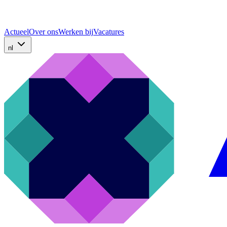
Actueel
Over ons
Werken bij
Vacatures
nl