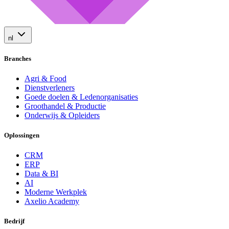
nl
Branches
Agri & Food
Dienstverleners
Goede doelen & Ledenorganisaties
Groothandel & Productie
Onderwijs & Opleiders
Oplossingen
CRM
ERP
Data & BI
AI
Moderne Werkplek
Axelio Academy
Bedrijf