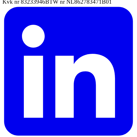
Kvk nr 83233946
BTW nr NL862783471B01