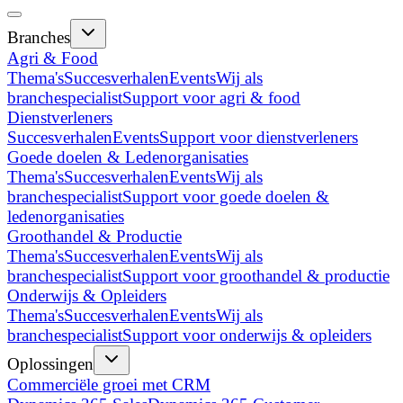
Branches
Agri & Food
Thema's
Succesverhalen
Events
Wij als
branchespecialist
Support voor agri & food
Dienstverleners
Succesverhalen
Events
Support voor dienstverleners
Goede doelen & Ledenorganisaties
Thema's
Succesverhalen
Events
Wij als
branchespecialist
Support voor goede doelen &
ledenorganisaties
Groothandel & Productie
Thema's
Succesverhalen
Events
Wij als
branchespecialist
Support voor groothandel & productie
Onderwijs & Opleiders
Thema's
Succesverhalen
Events
Wij als
branchespecialist
Support voor onderwijs & opleiders
Oplossingen
Commerciële groei met CRM