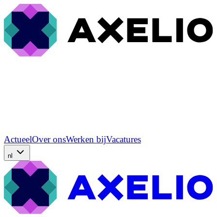
Actueel
Over ons
Werken bij
Vacatures
nl