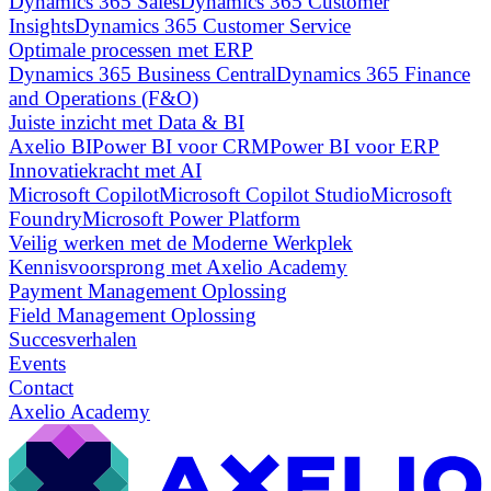
Dynamics 365 Sales
Dynamics 365 Customer
Insights
Dynamics 365 Customer Service
Optimale processen met ERP
Dynamics 365 Business Central
Dynamics 365 Finance
and Operations (F&O)
Juiste inzicht met Data & BI
Axelio BI
Power BI voor CRM
Power BI voor ERP
Innovatiekracht met AI
Microsoft Copilot
Microsoft Copilot Studio
Microsoft
Foundry
Microsoft Power Platform
Veilig werken met de Moderne Werkplek
Kennisvoorsprong met Axelio Academy
Payment Management Oplossing
Field Management Oplossing
Succesverhalen
Events
Contact
Axelio Academy