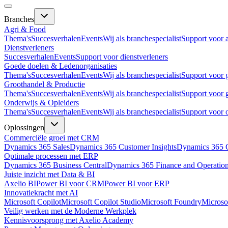
Branches
Agri & Food
Thema's
Succesverhalen
Events
Wij als branchespecialist
Support voor 
Dienstverleners
Succesverhalen
Events
Support voor dienstverleners
Goede doelen & Ledenorganisaties
Thema's
Succesverhalen
Events
Wij als branchespecialist
Support voor 
Groothandel & Productie
Thema's
Succesverhalen
Events
Wij als branchespecialist
Support voor 
Onderwijs & Opleiders
Thema's
Succesverhalen
Events
Wij als branchespecialist
Support voor 
Oplossingen
Commerciële groei met CRM
Dynamics 365 Sales
Dynamics 365 Customer Insights
Dynamics 365 C
Optimale processen met ERP
Dynamics 365 Business Central
Dynamics 365 Finance and Operatio
Juiste inzicht met Data & BI
Axelio BI
Power BI voor CRM
Power BI voor ERP
Innovatiekracht met AI
Microsoft Copilot
Microsoft Copilot Studio
Microsoft Foundry
Microso
Veilig werken met de Moderne Werkplek
Kennisvoorsprong met Axelio Academy