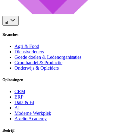
nl
Branches
Agri & Food
Dienstverleners
Goede doelen & Ledenorganisaties
Groothandel & Productie
Onderwijs & Opleiders
Oplossingen
CRM
ERP
Data & BI
AI
Moderne Werkplek
Axelio Academy
Bedrijf