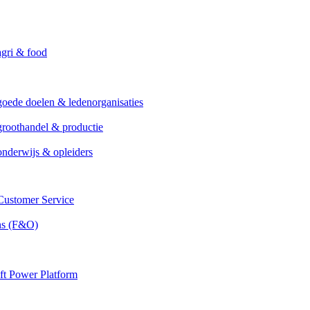
agri & food
goede doelen & ledenorganisaties
groothandel & productie
onderwijs & opleiders
ustomer Service
ns (F&O)
ft Power Platform