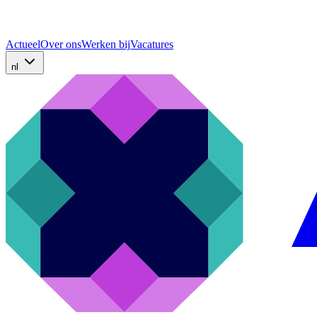
Actueel
Over ons
Werken bij
Vacatures
nl