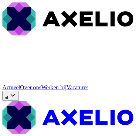
Actueel
Over ons
Werken bij
Vacatures
nl