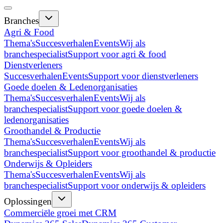
Branches
Agri & Food
Thema's
Succesverhalen
Events
Wij als
branchespecialist
Support voor agri & food
Dienstverleners
Succesverhalen
Events
Support voor dienstverleners
Goede doelen & Ledenorganisaties
Thema's
Succesverhalen
Events
Wij als
branchespecialist
Support voor goede doelen &
ledenorganisaties
Groothandel & Productie
Thema's
Succesverhalen
Events
Wij als
branchespecialist
Support voor groothandel & productie
Onderwijs & Opleiders
Thema's
Succesverhalen
Events
Wij als
branchespecialist
Support voor onderwijs & opleiders
Oplossingen
Commerciële groei met CRM