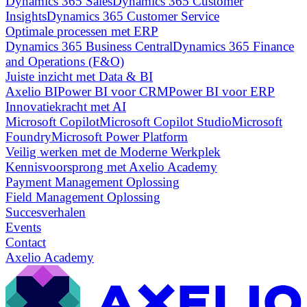
Dynamics 365 Sales
Dynamics 365 Customer
Insights
Dynamics 365 Customer Service
Optimale processen met ERP
Dynamics 365 Business Central
Dynamics 365 Finance
and Operations (F&O)
Juiste inzicht met Data & BI
Axelio BI
Power BI voor CRM
Power BI voor ERP
Innovatiekracht met AI
Microsoft Copilot
Microsoft Copilot Studio
Microsoft
Foundry
Microsoft Power Platform
Veilig werken met de Moderne Werkplek
Kennisvoorsprong met Axelio Academy
Payment Management Oplossing
Field Management Oplossing
Succesverhalen
Events
Contact
Axelio Academy