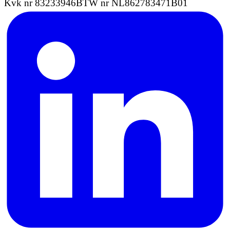
Kvk nr 83233946
BTW nr NL862783471B01