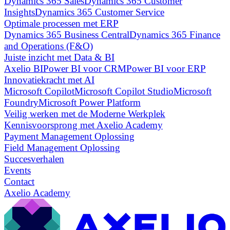
Dynamics 365 Sales
Dynamics 365 Customer
Insights
Dynamics 365 Customer Service
Optimale processen met ERP
Dynamics 365 Business Central
Dynamics 365 Finance
and Operations (F&O)
Juiste inzicht met Data & BI
Axelio BI
Power BI voor CRM
Power BI voor ERP
Innovatiekracht met AI
Microsoft Copilot
Microsoft Copilot Studio
Microsoft
Foundry
Microsoft Power Platform
Veilig werken met de Moderne Werkplek
Kennisvoorsprong met Axelio Academy
Payment Management Oplossing
Field Management Oplossing
Succesverhalen
Events
Contact
Axelio Academy