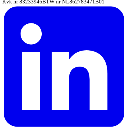
Kvk nr 83233946
BTW nr NL862783471B01