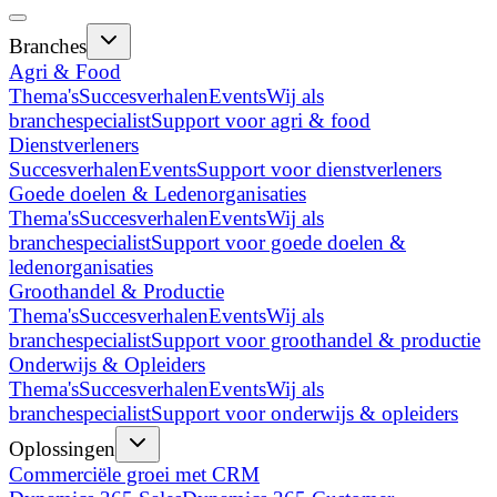
Branches
Agri & Food
Thema's
Succesverhalen
Events
Wij als
branchespecialist
Support voor agri & food
Dienstverleners
Succesverhalen
Events
Support voor dienstverleners
Goede doelen & Ledenorganisaties
Thema's
Succesverhalen
Events
Wij als
branchespecialist
Support voor goede doelen &
ledenorganisaties
Groothandel & Productie
Thema's
Succesverhalen
Events
Wij als
branchespecialist
Support voor groothandel & productie
Onderwijs & Opleiders
Thema's
Succesverhalen
Events
Wij als
branchespecialist
Support voor onderwijs & opleiders
Oplossingen
Commerciële groei met CRM