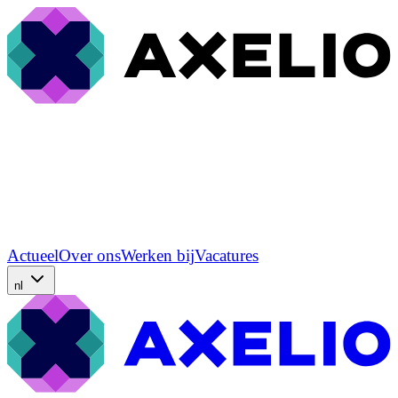
Actueel
Over ons
Werken bij
Vacatures
nl