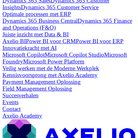
Dynamics 365 Sales
Dynamics 365 Customer
Insights
Dynamics 365 Customer Service
Optimale processen met ERP
Dynamics 365 Business Central
Dynamics 365 Finance
and Operations (F&O)
Juiste inzicht met Data & BI
Axelio BI
Power BI voor CRM
Power BI voor ERP
Innovatiekracht met AI
Microsoft Copilot
Microsoft Copilot Studio
Microsoft
Foundry
Microsoft Power Platform
Veilig werken met de Moderne Werkplek
Kennisvoorsprong met Axelio Academy
Payment Management Oplossing
Field Management Oplossing
Succesverhalen
Events
Contact
Axelio Academy