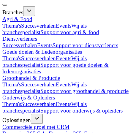
Branches
Agri & Food
Thema's
Succesverhalen
Events
Wij als
branchespecialist
Support voor agri & food
Dienstverleners
Succesverhalen
Events
Support voor dienstverleners
Goede doelen & Ledenorganisaties
Thema's
Succesverhalen
Events
Wij als
branchespecialist
Support voor goede doelen &
ledenorganisaties
Groothandel & Productie
Thema's
Succesverhalen
Events
Wij als
branchespecialist
Support voor groothandel & productie
Onderwijs & Opleiders
Thema's
Succesverhalen
Events
Wij als
branchespecialist
Support voor onderwijs & opleiders
Oplossingen
Commerciële groei met CRM