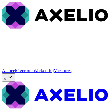
Actueel
Over ons
Werken bij
Vacatures
nl